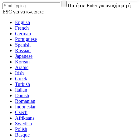
Πατήστε Enter για αναζήτηση ή
ESC για να κλείσετε
English
French
German
Portuguese
Spanish
Russian
Japanese
Korean
Arabic
Irish
Greek
Turkish
Italian
Danish
Romanian
Indonesian
Czech
Afrikaans
Swedish
Polish
Basque