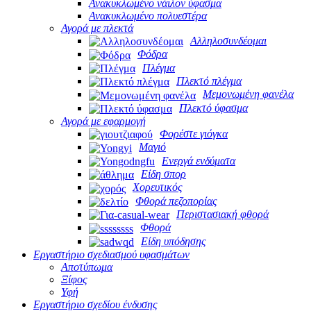
Ανακυκλωμένο νάιλον ύφασμα
Ανακυκλωμένο πολυεστέρα
Αγορά με πλεκτά
Αλληλοσυνδέομαι
Φόδρα
Πλέγμα
Πλεκτό πλέγμα
Μεμονωμένη φανέλα
Πλεκτό ύφασμα
Αγορά με εφαρμογή
Φορέστε γιόγκα
Μαγιό
Ενεργά ενδύματα
Είδη σπορ
Χορευτικός
Φθορά πεζοπορίας
Περιστασιακή φθορά
Φθορά
Είδη υπόδησης
Εργαστήριο σχεδιασμού υφασμάτων
Αποτύπωμα
Ξίφος
Υφή
Εργαστήριο σχεδίου ένδυσης