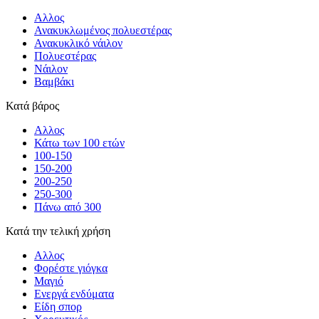
Αλλος
Ανακυκλωμένος πολυεστέρας
Ανακυκλικό νάιλον
Πολυεστέρας
Νάιλον
Βαμβάκι
Κατά βάρος
Αλλος
Κάτω των 100 ετών
100-150
150-200
200-250
250-300
Πάνω από 300
Κατά την τελική χρήση
Αλλος
Φορέστε γιόγκα
Μαγιό
Ενεργά ενδύματα
Είδη σπορ