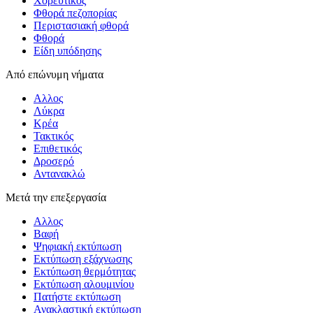
Χορευτικός
Φθορά πεζοπορίας
Περιστασιακή φθορά
Φθορά
Είδη υπόδησης
Από επώνυμη νήματα
Αλλος
Λύκρα
Κρέα
Τακτικός
Επιθετικός
Δροσερό
Αντανακλώ
Μετά την επεξεργασία
Αλλος
Βαφή
Ψηφιακή εκτύπωση
Εκτύπωση εξάχνωσης
Εκτύπωση θερμότητας
Εκτύπωση αλουμινίου
Πατήστε εκτύπωση
Ανακλαστική εκτύπωση