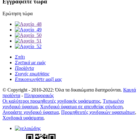
Εγγραφείτε τώρα
Ερώτηση τώρα
Σπίτι
Σχετικά με εμάς
Προϊόντα
Συχνές ερωτήσεις
Επικοινωνήστε μαζί μας
© Copyright - 2010-2022: Όλα τα δικαιώματα διατηρούνται.
Καυτά
προϊόντα
-
Πληροφορικός
Οι καλύτεροι προμηθευτές χονδρικής υφάσματος
,
Τυπωμένο
χονδρικό ύφασμα
,
Χονδρικό ύφασμα σε απευθείας σύνδεση
,
Αγοράστε χονδρικό ύφασμα
,
Προμηθευτές χονδρικών υφασμάτων
,
Χονδρικά υφάσματα
,