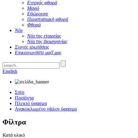
Ενεργός φθορά
Μαγιό
Εσώρουχα
Περιστασιακή φθορά
Φθορά
Νέα
Νέα της εταιρείας
Νέα της βιομηχανίας
Συχνές ερωτήσεις
Επικοινωνήστε μαζί μας
English
Σπίτι
Προϊόντα
Πλεκτό ύφασμα
Ανακυκλωμένο νάιλον ύφασμα
Φίλτρα
Κατά υλικό