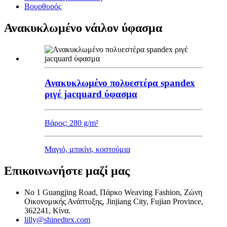
Βουρθυρός
Ανακυκλωμένο νάιλον ύφασμα
Ανακυκλωμένο πολυεστέρα spandex
ριγέ jacquard ύφασμα
Βάρος: 280 g/m²
Μαγιό, μπικίνι, κοστούμια
Επικοινωνήστε μαζί μας
Νο 1 Guangjing Road, Πάρκο Weaving Fashion, Ζώνη
Οικονομικής Ανάπτυξης, Jinjiang City, Fujian Province,
362241, Κίνα.
lilly@shinedtex.com