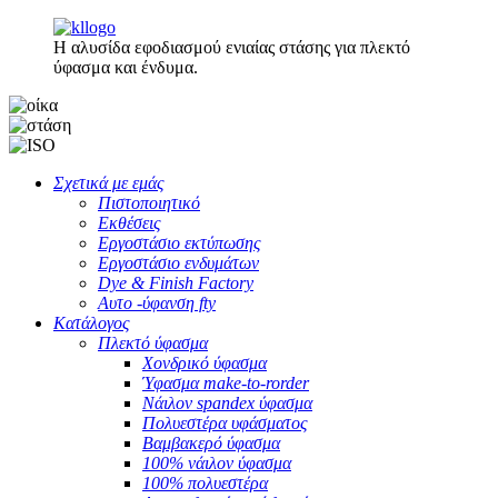
Η αλυσίδα εφοδιασμού ενιαίας στάσης για πλεκτό
ύφασμα και ένδυμα.
Σχετικά με εμάς
Πιστοποιητικό
Εκθέσεις
Εργοστάσιο εκτύπωσης
Εργοστάσιο ενδυμάτων
Dye & Finish Factory
Αυτο -ύφανση fty
Κατάλογος
Πλεκτό ύφασμα
Χονδρικό ύφασμα
Ύφασμα make-to-rorder
Νάιλον spandex ύφασμα
Πολυεστέρα υφάσματος
Βαμβακερό ύφασμα
100% νάιλον ύφασμα
100% πολυεστέρα