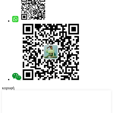
κορυφή