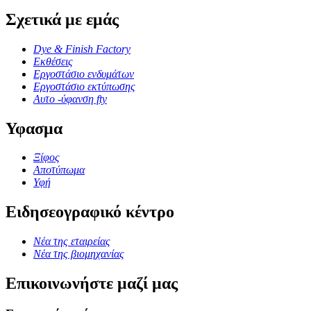
Σχετικά με εμάς
Dye & Finish Factory
Εκθέσεις
Εργοστάσιο ενδυμάτων
Εργοστάσιο εκτύπωσης
Αυτο -ύφανση fty
Υφασμα
Ξίφος
Αποτύπωμα
Υφή
Ειδησεογραφικό κέντρο
Νέα της εταιρείας
Νέα της βιομηχανίας
Επικοινωνήστε μαζί μας