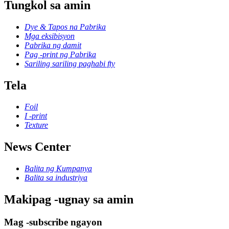
Tungkol sa amin
Dye & Tapos na Pabrika
Mga eksibisyon
Pabrika ng damit
Pag -print ng Pabrika
Sariling sariling paghabi fty
Tela
Foil
I -print
Texture
News Center
Balita ng Kumpanya
Balita sa industriya
Makipag -ugnay sa amin
Mag -subscribe ngayon