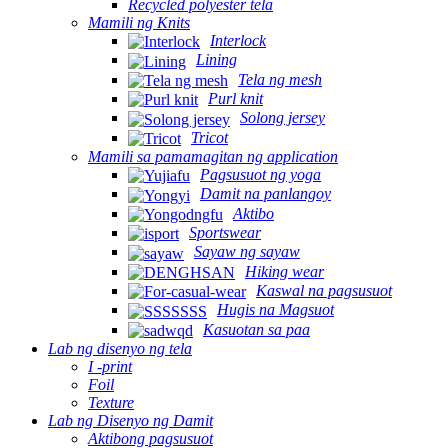
Recycled polyester tela
Mamili ng Knits
Interlock
Lining
Tela ng mesh
Purl knit
Solong jersey
Tricot
Mamili sa pamamagitan ng application
Pagsusuot ng yoga
Damit na panlangoy
Aktibo
Sportswear
Sayaw ng sayaw
Hiking wear
Kaswal na pagsusuot
Hugis na Magsuot
Kasuotan sa paa
Lab ng disenyo ng tela
I -print
Foil
Texture
Lab ng Disenyo ng Damit
Aktibong pagsusuot