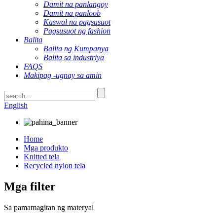
Damit na panlangoy
Damit na panloob
Kaswal na pagsusuot
Pagsusuot ng fashion
Balita
Balita ng Kumpanya
Balita sa industriya
FAQS
Makipag -ugnay sa amin
English
Home
Mga produkto
Knitted tela
Recycled nylon tela
Mga filter
Sa pamamagitan ng materyal