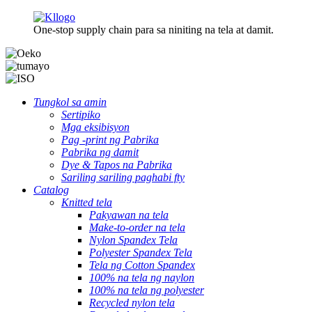
One-stop supply chain para sa niniting na tela at damit.
Tungkol sa amin
Sertipiko
Mga eksibisyon
Pag -print ng Pabrika
Pabrika ng damit
Dye & Tapos na Pabrika
Sariling sariling paghabi fty
Catalog
Knitted tela
Pakyawan na tela
Make-to-order na tela
Nylon Spandex Tela
Polyester Spandex Tela
Tela ng Cotton Spandex
100% na tela ng naylon
100% na tela ng polyester
Recycled nylon tela