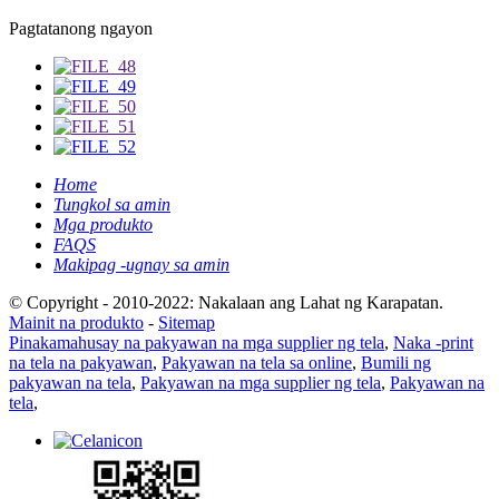
Pagtatanong ngayon
Home
Tungkol sa amin
Mga produkto
FAQS
Makipag -ugnay sa amin
© Copyright - 2010-2022: Nakalaan ang Lahat ng Karapatan.
Mainit na produkto
-
Sitemap
Pinakamahusay na pakyawan na mga supplier ng tela
,
Naka -print
na tela na pakyawan
,
Pakyawan na tela sa online
,
Bumili ng
pakyawan na tela
,
Pakyawan na mga supplier ng tela
,
Pakyawan na
tela
,