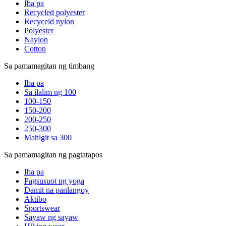
Iba pa
Recycled polyester
Recyceld nylon
Polyester
Naylon
Cotton
Sa pamamagitan ng timbang
Iba pa
Sa ilalim ng 100
100-150
150-200
200-250
250-300
Mahigit sa 300
Sa pamamagitan ng pagtatapos
Iba pa
Pagsusuot ng yoga
Damit na panlangoy
Aktibo
Sportswear
Sayaw ng sayaw