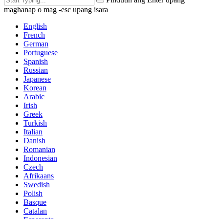
maghanap o mag -esc upang isara
English
French
German
Portuguese
Spanish
Russian
Japanese
Korean
Arabic
Irish
Greek
Turkish
Italian
Danish
Romanian
Indonesian
Czech
Afrikaans
Swedish
Polish
Basque
Catalan