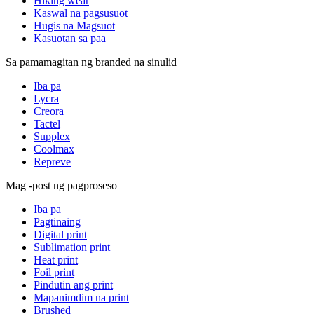
Hiking wear
Kaswal na pagsusuot
Hugis na Magsuot
Kasuotan sa paa
Sa pamamagitan ng branded na sinulid
Iba pa
Lycra
Creora
Tactel
Supplex
Coolmax
Repreve
Mag -post ng pagproseso
Iba pa
Pagtinaing
Digital print
Sublimation print
Heat print
Foil print
Pindutin ang print
Mapanimdim na print
Brushed