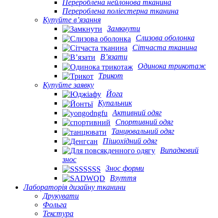
Перероблена нейлонова тканина
Перероблена поліестерна тканина
Купуйте в’язання
Замкнути
Слизова оболонка
Сітчаста тканина
В’язати
Одинока трикотаж
Трикот
Купуйте заявку
Йога
Купальник
Активний одяг
Спортивний одяг
Танцювальний одяг
Пішохідний одяг
Випадковий
знос
Знос форми
Взуття
Лабораторія дизайну тканини
Друкувати
Фольга
Текстура