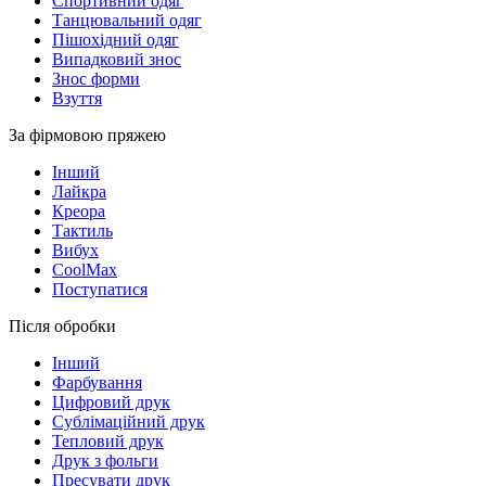
Спортивний одяг
Танцювальний одяг
Пішохідний одяг
Випадковий знос
Знос форми
Взуття
За фірмовою пряжею
Інший
Лайкра
Креора
Тактиль
Вибух
CoolMax
Поступатися
Після обробки
Інший
Фарбування
Цифровий друк
Сублімаційний друк
Тепловий друк
Друк з фольги
Пресувати друк