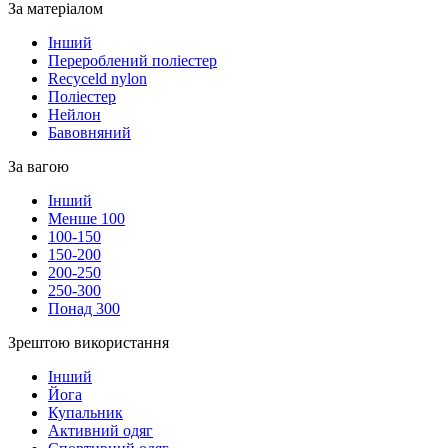
За матеріалом
Інший
Перероблений поліестер
Recyceld nylon
Поліестер
Нейлон
Бавовняний
За вагою
Інший
Менше 100
100-150
150-200
200-250
250-300
Понад 300
Зрештою використання
Інший
Йога
Купальник
Активний одяг