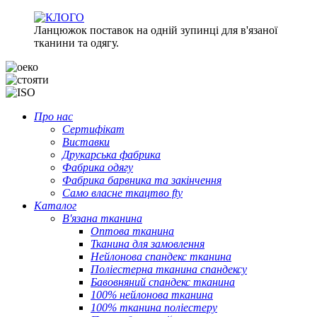
Ланцюжок поставок на одній зупинці для в'язаної
тканини та одягу.
Про нас
Сертифікат
Виставки
Друкарська фабрика
Фабрика одягу
Фабрика барвника та закінчення
Само власне ткацтво fty
Каталог
В'язана тканина
Оптова тканина
Тканина для замовлення
Нейлонова спандекс тканина
Поліестерна тканина спандексу
Бавовняний спандекс тканина
100% нейлонова тканина
100% тканина поліестеру