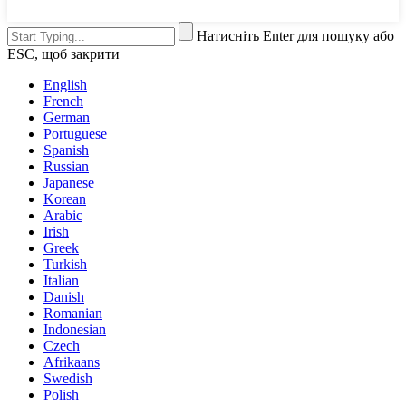
Натисніть Enter для пошуку або
ESC, щоб закрити
English
French
German
Portuguese
Spanish
Russian
Japanese
Korean
Arabic
Irish
Greek
Turkish
Italian
Danish
Romanian
Indonesian
Czech
Afrikaans
Swedish
Polish