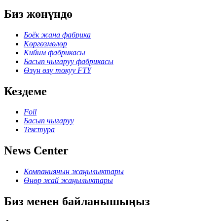
Биз жөнүндө
Боёк жана фабрика
Көргөзмөлөр
Кийим фабрикасы
Басып чыгаруу фабрикасы
Өзүн өзү токуу FTY
Кездеме
Foil
Басып чыгаруу
Текстура
News Center
Компаниянын жаңылыктары
Өнөр жай жаңылыктары
Биз менен байланышыңыз