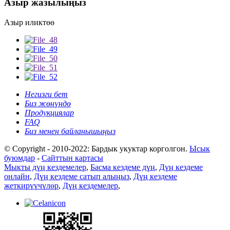
Азыр жазылыңыз
Азыр иликтөө
Негизги бет
Биз жөнүндө
Продукциялар
FAQ
Биз менен байланышыңыз
© Copyright - 2010-2022: Бардык укуктар корголгон.
Ысык
буюмдар
-
Сайттын картасы
Мыкты дүң кездемелер
,
Басма кездеме дүң
,
Дүң кездеме
онлайн
,
Дүң кездеме сатып алыңыз
,
Дүң кездеме
жеткирүүчүлөр
,
Дүң кездемелер
,