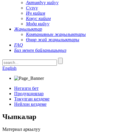
Активдүү кийүү
Сүзүү
Ич кийим
Кокус кийим
Мода кийүү
Жаңылыктар
Компаниянын жаңылыктары
Өнөр жай жаңылыктары
FAQ
Биз менен байланышыңыз
English
Негизги бет
Продукциялар
Токулган кездеме
Нейлон кездеме
Чыпкалар
Материал аркылуу