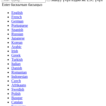
Enter баскычын басыңыз
English
French
German
Portuguese
Spanish
Russian
Japanese
Korean
Arabic
Irish
Greek
Turkish
Italian
Danish
Romanian
Indonesian
Czech
Afrikaans
Swedish
Polish
Basque
Catalan