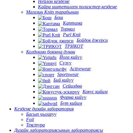
Нейлон кездеме
Кайра иштетилген полиэстер кездеме
Магазин Knits тарабынан
Бош
Каптама
Тормал
Purl Knit
Бойдок джерси
ТРИКОТ
Колдонмо боюнча дүкөн
Йога кийүү
Сүзүү
Activewear
Sportswear
Бий кийүү
Сейилдөө
Кокус кийим
Форма кийүү
Бут кийим
Кездеме дизайн лаборатория
Басып чыгаруу
Foil
Текстура
Дизайн лабораториясынын лабораториясы