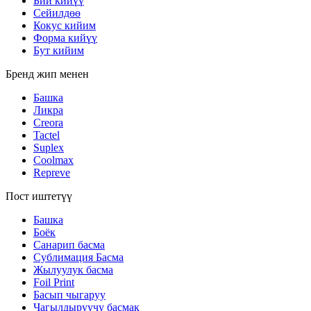
Бий кийүү
Сейилдөө
Кокус кийим
Форма кийүү
Бут кийим
Бренд жип менен
Башка
Ликра
Creora
Tactel
Suplex
Coolmax
Repreve
Пост иштетүү
Башка
Боёк
Санарип басма
Сублимация Басма
Жылуулук басма
Foil Print
Басып чыгаруу
Чагылдыруучу басмак