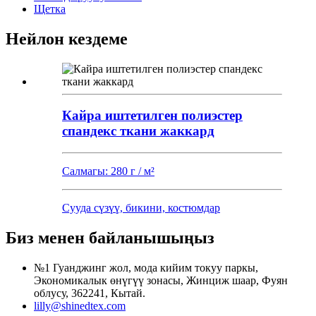
Щетка
Нейлон кездеме
Кайра иштетилген полиэстер
спандекс ткани жаккард
Салмагы: 280 г / м²
Сууда сүзүү, бикини, костюмдар
Биз менен байланышыңыз
№1 Гуанджинг жол, мода кийим токуу паркы,
Экономикалык өнүгүү зонасы, Жинциж шаар, Фуян
облусу, 362241, Кытай.
lilly@shinedtex.com