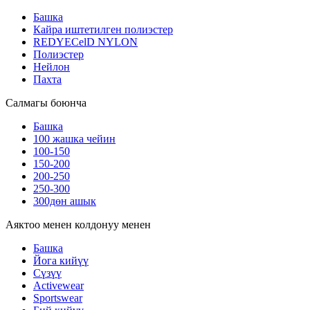
Башка
Кайра иштетилген полиэстер
REDYECelD NYLON
Полиэстер
Нейлон
Пахта
Салмагы боюнча
Башка
100 жашка чейин
100-150
150-200
200-250
250-300
300дөн ашык
Аяктоо менен колдонуу менен
Башка
Йога кийүү
Сүзүү
Activewear
Sportswear