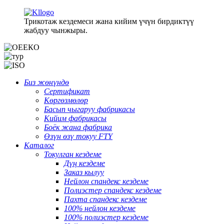
Трикотаж кездемеси жана кийим үчүн бирдиктүү
жабдуу чынжыры.
Биз жөнүндө
Сертификат
Көргөзмөлөр
Басып чыгаруу фабрикасы
Кийим фабрикасы
Боёк жана фабрика
Өзүн өзү токуу FTY
Каталог
Токулган кездеме
Дүң кездеме
Заказ кылуу
Нейлон спандекс кездеме
Полиэстер спандекс кездеме
Пахта спандекс кездеме
100% нейлон кездеме
100% полиэстер кездеме