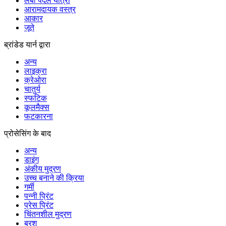
लंबी पैदल यात्रा
आरामदायक वस्त्र
आकार
जूते
ब्रांडेड यार्न द्वारा
अन्य
लाइक्रा
क्रेओरा
चातुर्य
स्फटिक
कूलमैक्स
फटकारना
प्रोसेसिंग के बाद
अन्य
डाइंग
अंकीय मुद्रण
उच्च बनाने की क्रिया
गर्मी
पन्नी प्रिंट
प्रेस प्रिंट
चिंतनशील मुद्रण
ब्रश