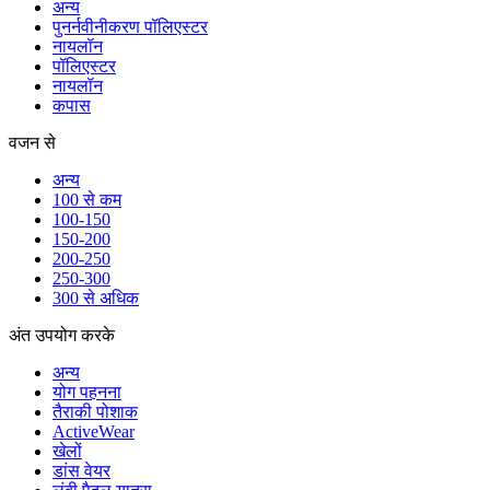
अन्य
पुनर्नवीनीकरण पॉलिएस्टर
नायलॉन
पॉलिएस्टर
नायलॉन
कपास
वजन से
अन्य
100 से कम
100-150
150-200
200-250
250-300
300 से अधिक
अंत उपयोग करके
अन्य
योग पहनना
तैराकी पोशाक
ActiveWear
खेलों
डांस वेयर