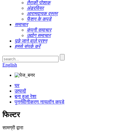
तैराकी पोशाक
अंडरवियर
आरामदायक वस्त्र
फैशन के कपड़े
समाचार
कंपनी समाचार
उद्योग समाचार
पूछे जाने वाले प्रश्न
हमसे संपर्क करें
English
घर
उत्पादों
बूना हुआ रेशा
पुनर्नवीनीकरण नायलॉन कपड़े
फिल्टर
सामग्री द्वारा