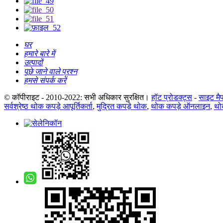
घर
हमारे बारे में
उत्पादों
पूछे जाने वाले प्रश्न
हमसे संपर्क करें
© कॉपीराइट - 2010-2022: सभी अधिकार सुरक्षित।
हॉट प्रोडक्ट्स
-
साइट मै
सर्वश्रेष्ठ थोक कपड़े आपूर्तिकर्ता
,
मुद्रित कपड़े थोक
,
थोक कपड़े ऑनलाइन
,
थोक