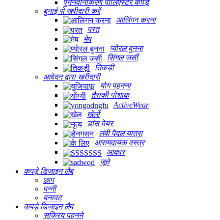
पुनर्नवीनीकरण पॉलिएस्टर कपड़े
बुनाई से खरीदारी करें
आलिंगन करना
परत
मेष
प्योरल बुनना
सिंगल जर्सी
तिकड़ी
आवेदन द्वारा खरीदारी
योग पहनना
तैराकी पोशाक
ActiveWear
खेलों
डांस वेयर
लंबी पैदल यात्रा
आरामदायक वस्त्र
आकार
जूते
कपड़े डिजाइन लैब
छाप
पन्नी
बनावट
कपड़े डिजाइन लैब
सक्रिय पहनने