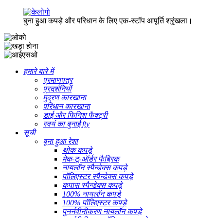
बुना हुआ कपड़े और परिधान के लिए एक-स्टॉप आपूर्ति श्रृंखला।
हमारे बारे में
प्रमाणपत्र
प्रदर्शनियों
मुद्रण कारखाना
परिधान कारखाना
डाई और फिनिश फैक्ट्री
स्वयं का बुनाई fty
सूची
बूना हुआ रेशा
थोक कपड़े
मेक-टू-ऑर्डर फैब्रिक
नायलॉन स्पैन्डेक्स कपड़े
पॉलिएस्टर स्पैन्डेक्स कपड़े
कपास स्पैन्डेक्स कपड़े
100% नायलॉन कपड़े
100% पॉलिएस्टर कपड़े
पुनर्नवीनीकरण नायलॉन कपड़े