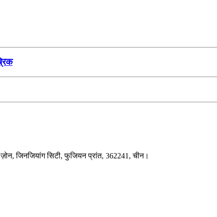
ब्रिक
ंट ज़ोन, जिनजियांग सिटी, फुजियन प्रांत, 362241, चीन।