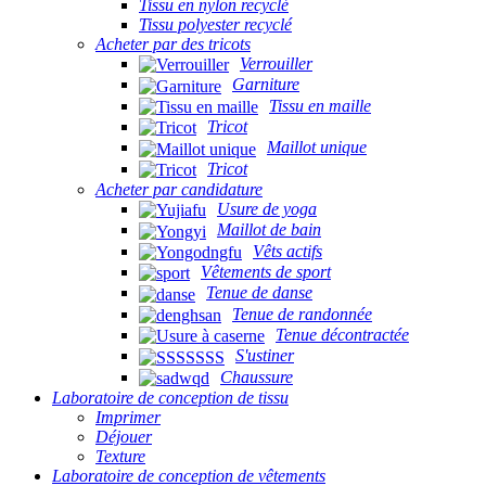
Tissu en nylon recyclé
Tissu polyester recyclé
Acheter par des tricots
Verrouiller
Garniture
Tissu en maille
Tricot
Maillot unique
Tricot
Acheter par candidature
Usure de yoga
Maillot de bain
Vêts actifs
Vêtements de sport
Tenue de danse
Tenue de randonnée
Tenue décontractée
S'ustiner
Chaussure
Laboratoire de conception de tissu
Imprimer
Déjouer
Texture
Laboratoire de conception de vêtements