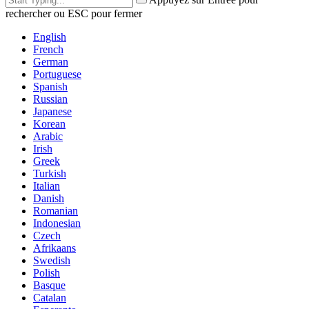
rechercher ou ESC pour fermer
English
French
German
Portuguese
Spanish
Russian
Japanese
Korean
Arabic
Irish
Greek
Turkish
Italian
Danish
Romanian
Indonesian
Czech
Afrikaans
Swedish
Polish
Basque
Catalan