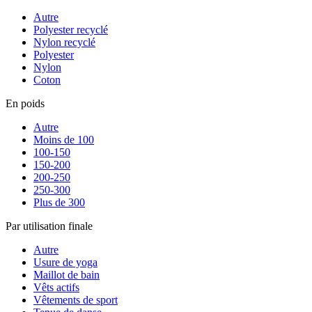
Autre
Polyester recyclé
Nylon recyclé
Polyester
Nylon
Coton
En poids
Autre
Moins de 100
100-150
150-200
200-250
250-300
Plus de 300
Par utilisation finale
Autre
Usure de yoga
Maillot de bain
Vêts actifs
Vêtements de sport