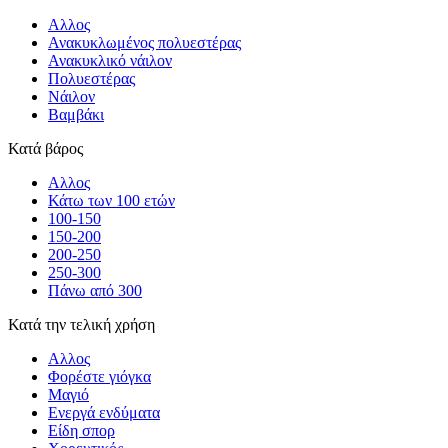
Αλλος
Ανακυκλωμένος πολυεστέρας
Ανακυκλικό νάιλον
Πολυεστέρας
Νάιλον
Βαμβάκι
Κατά βάρος
Αλλος
Κάτω των 100 ετών
100-150
150-200
200-250
250-300
Πάνω από 300
Κατά την τελική χρήση
Αλλος
Φορέστε γιόγκα
Μαγιό
Ενεργά ενδύματα
Είδη σπορ