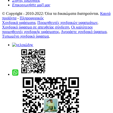
Συχνές ερωτήσεις
Επικοινωνήστε μαζί μας
© Copyright - 2010-2022: Όλα τα δικαιώματα διατηρούνται.
Καυτά
προϊόντα
-
Πληροφορικός
Χονδρικά υφάσματα
,
Προμηθευτές χονδρικών υφασμάτων
,
Χονδρικό ύφασμα σε απευθείας σύνδεση
,
Οι καλύτεροι
προμηθευτές χονδρικής υφάσματος
,
Αγοράστε χονδρικό ύφασμα
,
Τυπωμένο χονδρικό ύφασμα
,