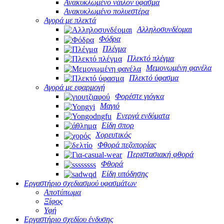
Ανακυκλωμένο νάιλον ύφασμα
Ανακυκλωμένο πολυεστέρα
Αγορά με πλεκτά
Αλληλοσυνδέομαι
Φόδρα
Πλέγμα
Πλεκτό πλέγμα
Μεμονωμένη φανέλα
Πλεκτό ύφασμα
Αγορά με εφαρμογή
Φορέστε γιόγκα
Μαγιό
Ενεργά ενδύματα
Είδη σπορ
Χορευτικός
Φθορά πεζοπορίας
Περιστασιακή φθορά
Φθορά
Είδη υπόδησης
Εργαστήριο σχεδιασμού υφασμάτων
Αποτύπωμα
Ξίφος
Υφή
Εργαστήριο σχεδίου ένδυσης