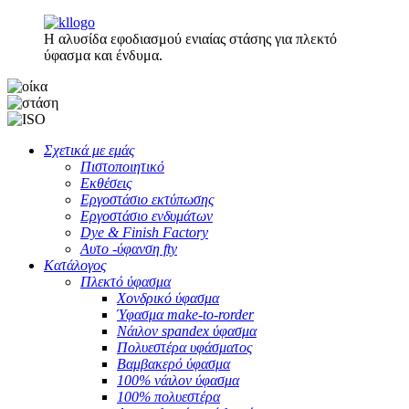
Η αλυσίδα εφοδιασμού ενιαίας στάσης για πλεκτό
ύφασμα και ένδυμα.
Σχετικά με εμάς
Πιστοποιητικό
Εκθέσεις
Εργοστάσιο εκτύπωσης
Εργοστάσιο ενδυμάτων
Dye & Finish Factory
Αυτο -ύφανση fty
Κατάλογος
Πλεκτό ύφασμα
Χονδρικό ύφασμα
Ύφασμα make-to-rorder
Νάιλον spandex ύφασμα
Πολυεστέρα υφάσματος
Βαμβακερό ύφασμα
100% νάιλον ύφασμα
100% πολυεστέρα