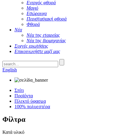
Ενεργός φθορά
Μαγιό
Εσώρουχα
Περιστασιακή φθορά
Φθορά
Νέα
Νέα της εταιρείας
Νέα της βιομηχανίας
Συχνές ερωτήσεις
Επικοινωνήστε μαζί μας
English
Σπίτι
Προϊόντα
Πλεκτό ύφασμα
100% πολυεστέρα
Φίλτρα
Κατά υλικό