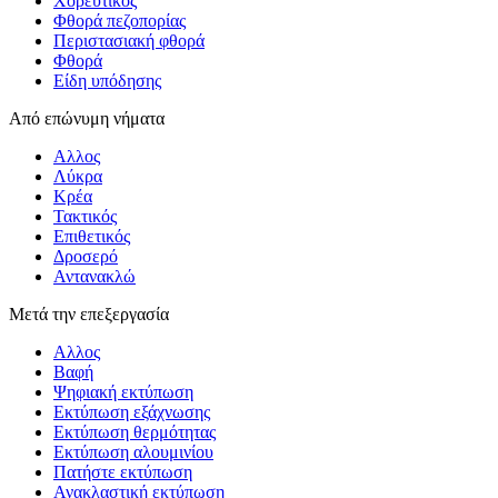
Χορευτικός
Φθορά πεζοπορίας
Περιστασιακή φθορά
Φθορά
Είδη υπόδησης
Από επώνυμη νήματα
Αλλος
Λύκρα
Κρέα
Τακτικός
Επιθετικός
Δροσερό
Αντανακλώ
Μετά την επεξεργασία
Αλλος
Βαφή
Ψηφιακή εκτύπωση
Εκτύπωση εξάχνωσης
Εκτύπωση θερμότητας
Εκτύπωση αλουμινίου
Πατήστε εκτύπωση
Ανακλαστική εκτύπωση