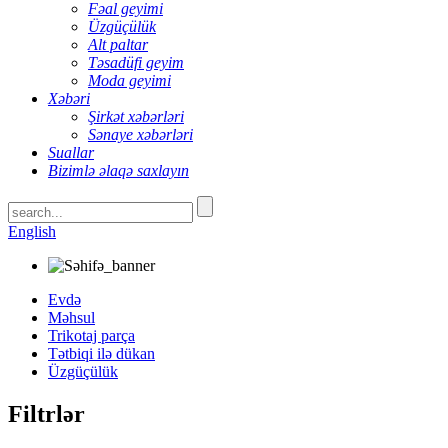
Fəal geyimi
Üzgüçülük
Alt paltar
Təsadüfi geyim
Moda geyimi
Xəbəri
Şirkət xəbərləri
Sənaye xəbərləri
Suallar
Bizimlə əlaqə saxlayın
English
Evdə
Məhsul
Trikotaj parça
Tətbiqi ilə dükan
Üzgüçülük
Filtrlər