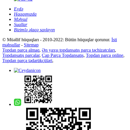
Evdə
Haqqımızda
Məhsul
Suallar
Bizimlə əlaqə saxlayın
© Müəllif hüquqları - 2010-2022: Bütün hüquqlar qorunur.
İsti
məhsullar
-
Sitemap
Topdan parça almaq
,
Ən yaxşı topdansatış parça təchizatçıları
,
Topdansatış parçalar
,
Çap Parça Topdansatış
,
Topdan parça online
,
Topdan parça tədarükçüləri
,