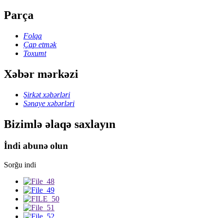
Parça
Folqa
Çap etmək
Toxumt
Xəbər mərkəzi
Şirkət xəbərləri
Sənaye xəbərləri
Bizimlə əlaqə saxlayın
İndi abunə olun
Sorğu indi