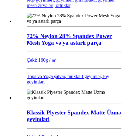
mesh zirvələri, örtüklər,
72% Neylon 28% Spandex Power
Mesh Yoga və ya astarlı parça
Çəki: 160g / ㎡
Tops və Yoga şalvar, müxtəlif geyimlər, toy
geyimləri
Klassik Plyester Spandex Matte Üzmə
geyimləri