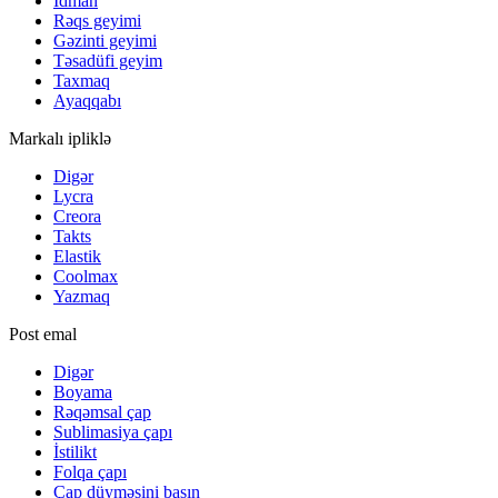
İdman
Rəqs geyimi
Gəzinti geyimi
Təsadüfi geyim
Taxmaq
Ayaqqabı
Markalı ipliklə
Digər
Lycra
Creora
Takts
Elastik
Coolmax
Yazmaq
Post emal
Digər
Boyama
Rəqəmsal çap
Sublimasiya çapı
İstilikt
Folqa çapı
Çap düyməsini basın