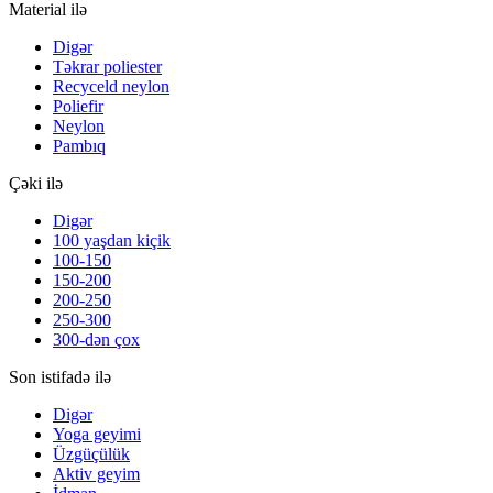
Material ilə
Digər
Təkrar poliester
Recyceld neylon
Poliefir
Neylon
Pambıq
Çəki ilə
Digər
100 yaşdan kiçik
100-150
150-200
200-250
250-300
300-dən çox
Son istifadə ilə
Digər
Yoga geyimi
Üzgüçülük
Aktiv geyim