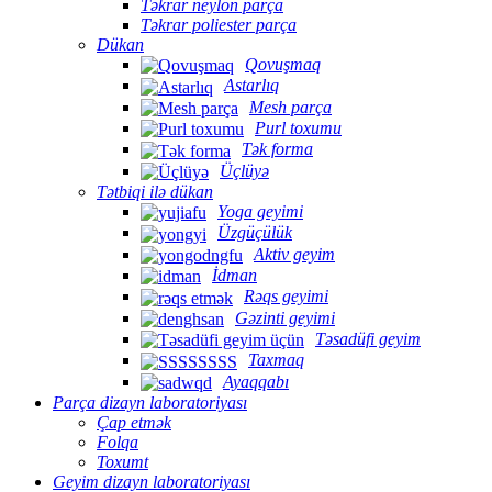
Təkrar neylon parça
Təkrar poliester parça
Dükan
Qovuşmaq
Astarlıq
Mesh parça
Purl toxumu
Tək forma
Üçlüyə
Tətbiqi ilə dükan
Yoga geyimi
Üzgüçülük
Aktiv geyim
İdman
Rəqs geyimi
Gəzinti geyimi
Təsadüfi geyim
Taxmaq
Ayaqqabı
Parça dizayn laboratoriyası
Çap etmək
Folqa
Toxumt
Geyim dizayn laboratoriyası