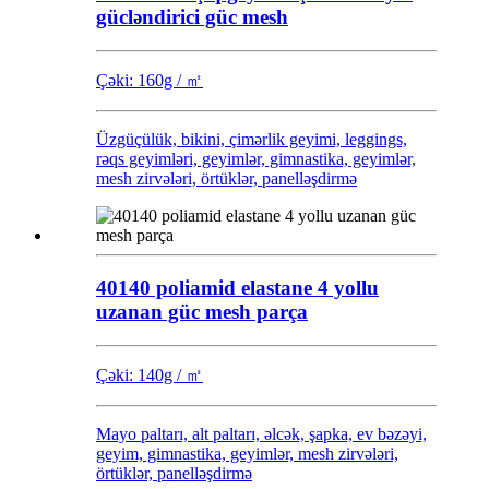
gücləndirici güc mesh
Çəki: 160g / ㎡
Üzgüçülük, bikini, çimərlik geyimi, leggings,
rəqs geyimləri, geyimlər, gimnastika, geyimlər,
mesh zirvələri, örtüklər, panelləşdirmə
40140 poliamid elastane 4 yollu
uzanan güc mesh parça
Çəki: 140g / ㎡
Mayo paltarı, alt paltarı, əlcək, şapka, ev bəzəyi,
geyim, gimnastika, geyimlər, mesh zirvələri,
örtüklər, panelləşdirmə