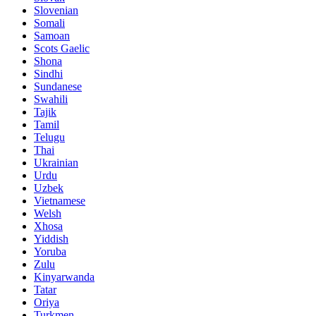
Slovenian
Somali
Samoan
Scots Gaelic
Shona
Sindhi
Sundanese
Swahili
Tajik
Tamil
Telugu
Thai
Ukrainian
Urdu
Uzbek
Vietnamese
Welsh
Xhosa
Yiddish
Yoruba
Zulu
Kinyarwanda
Tatar
Oriya
Turkmen