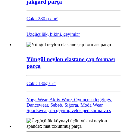
jakgard parça
Çəki: 280 q / m²
Üzgüçülük, bikini, geyimlər
Yüngül neylon elastane çap forması
parça
Çəki: 180g / ㎡
Yoga Wear, Aktiv Wore, Oyunçusu leggings,
Dancewear, Səbəb, Sığorta, Moda Wear
Sportswear, ifa geyimi, velosiped sürmə və s