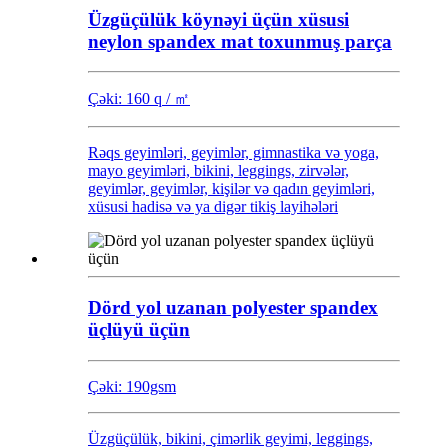
Üzgüçülük köynəyi üçün xüsusi
neylon spandex mat toxunmuş parça
Çəki: 160 q / ㎡
Rəqs geyimləri, geyimlər, gimnastika və yoga,
mayo geyimləri, bikini, leggings, zirvələr,
geyimlər, geyimlər, kişilər və qadın geyimləri,
xüsusi hadisə və ya digər tikiş layihələri
Dörd yol uzanan polyester spandex
üçlüyü üçün
Çəki: 190gsm
Üzgüçülük, bikini, çimərlik geyimi, leggings,