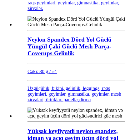
rəqs geyimləri, geyimlər, gimnastika, geyimlər,
zirvələr.
Neylon Spandex Dörd Yol Güclü
Yüngül Çəki Güclü Mesh Parça-
Coverups-Gelinlik
Çəki: 80 g / ㎡
Üzgüçülük, bikini, gelinlik, leggings, rəqs
geyimləri, geyimlər, gimnastika, geyimlər, mesh
zirvələri, örtüklər, panelləşdirmə
Yüksək keyfiyyətli neylon spandex,
idman və açıq geyim üçün dörd yol