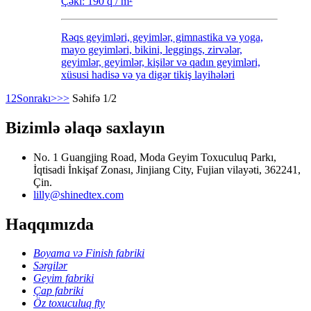
Çəki: 190 q / m²
Rəqs geyimləri, geyimlər, gimnastika və yoga,
mayo geyimləri, bikini, leggings, zirvələr,
geyimlər, geyimlər, kişilər və qadın geyimləri,
xüsusi hadisə və ya digər tikiş layihələri
1
2
Sonrakı>
>>
Səhifə 1/2
Bizimlə əlaqə saxlayın
No. 1 Guangjing Road, Moda Geyim Toxuculuq Parkı,
İqtisadi İnkişaf Zonası, Jinjiang City, Fujian vilayəti, 362241,
Çin.
lilly@shinedtex.com
Haqqımızda
Boyama və Finish fabriki
Sərgilər
Geyim fabriki
Çap fabriki
Öz toxuculuq fty