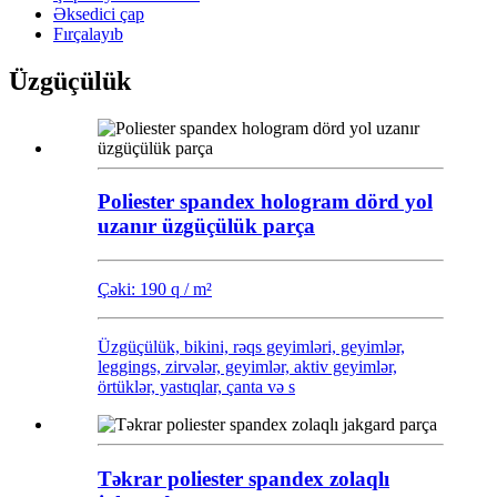
Əksedici çap
Fırçalayıb
Üzgüçülük
Poliester spandex hologram dörd yol
uzanır üzgüçülük parça
Çəki: 190 q / m²
Üzgüçülük, bikini, rəqs geyimləri, geyimlər,
leggings, zirvələr, geyimlər, aktiv geyimlər,
örtüklər, yastıqlar, çanta və s
Təkrar poliester spandex zolaqlı