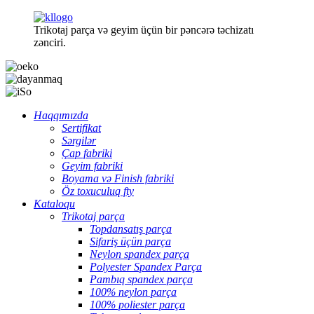
Trikotaj parça və geyim üçün bir pəncərə təchizatı
zənciri.
Haqqımızda
Sertifikat
Sərgilər
Çap fabriki
Geyim fabriki
Boyama və Finish fabriki
Öz toxuculuq fty
Kataloqu
Trikotaj parça
Topdansatış parça
Sifariş üçün parça
Neylon spandex parça
Polyester Spandex Parça
Pambıq spandex parça
100% neylon parça
100% poliester parça