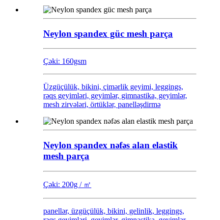
Neylon spandex güc mesh parça
Çəki: 160gsm
Üzgüçülük, bikini, çimərlik geyimi, leggings,
rəqs geyimləri, geyimlər, gimnastika, geyimlər,
mesh zirvələri, örtüklər, panelləşdirmə
Neylon spandex nəfəs alan elastik
mesh parça
Çəki: 200g / ㎡
panellər, üzgüçülük, bikini, gelinlik, leggings,
rəqs geyimləri, geyimlər, gimnastika, geyimlər,