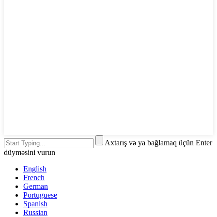
Axtarış və ya bağlamaq üçün Enter
düyməsini vurun
English
French
German
Portuguese
Spanish
Russian