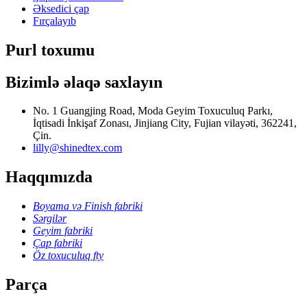
Əksedici çap
Fırçalayıb
Purl toxumu
Bizimlə əlaqə saxlayın
No. 1 Guangjing Road, Moda Geyim Toxuculuq Parkı,
İqtisadi İnkişaf Zonası, Jinjiang City, Fujian vilayəti, 362241,
Çin.
lilly@shinedtex.com
Haqqımızda
Boyama və Finish fabriki
Sərgilər
Geyim fabriki
Çap fabriki
Öz toxuculuq fty
Parça