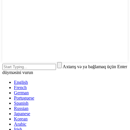
Axtarış və ya bağlamaq üçün Enter
düyməsini vurun
English
French
German
Portuguese
Spanish
Russian
Japanese
Korean
Arabic
Irish