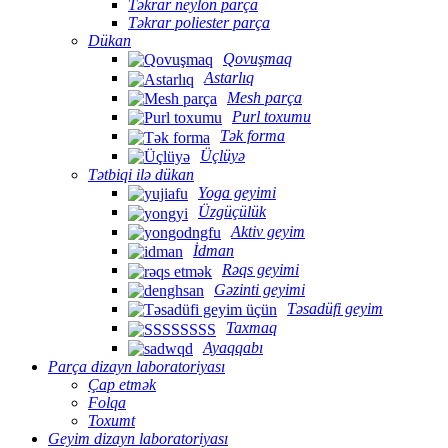
Təkrar neylon parça
Təkrar poliester parça
Dükan
Qovuşmaq
Astarlıq
Mesh parça
Purl toxumu
Tək forma
Üçlüyə
Tətbiqi ilə dükan
Yoga geyimi
Üzgüçülük
Aktiv geyim
İdman
Rəqs geyimi
Gəzinti geyimi
Təsadüfi geyim
Taxmaq
Ayaqqabı
Parça dizayn laboratoriyası
Çap etmək
Folqa
Toxumt
Geyim dizayn laboratoriyası