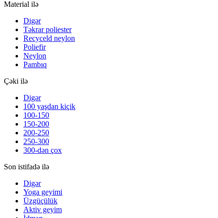
Material ilə
Digər
Təkrar poliester
Recyceld neylon
Poliefir
Neylon
Pambıq
Çəki ilə
Digər
100 yaşdan kiçik
100-150
150-200
200-250
250-300
300-dən çox
Son istifadə ilə
Digər
Yoga geyimi
Üzgüçülük
Aktiv geyim