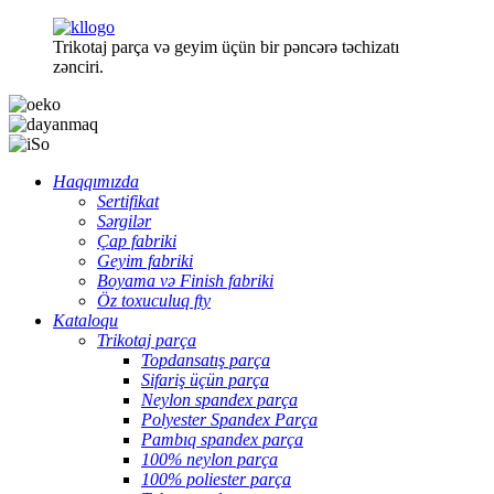
Trikotaj parça və geyim üçün bir pəncərə təchizatı
zənciri.
Haqqımızda
Sertifikat
Sərgilər
Çap fabriki
Geyim fabriki
Boyama və Finish fabriki
Öz toxuculuq fty
Kataloqu
Trikotaj parça
Topdansatış parça
Sifariş üçün parça
Neylon spandex parça
Polyester Spandex Parça
Pambıq spandex parça
100% neylon parça
100% poliester parça