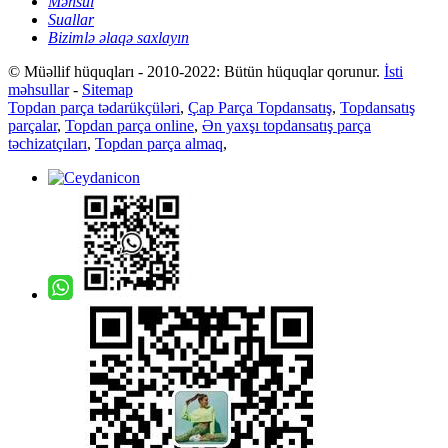
Məhsul
Suallar
Bizimlə əlaqə saxlayın
© Müəllif hüquqları - 2010-2022: Bütün hüquqlar qorunur.
İsti
məhsullar
-
Sitemap
Topdan parça tədarükçüləri
,
Çap Parça Topdansatış
,
Topdansatış
parçalar
,
Topdan parça online
,
Ən yaxşı topdansatış parça
təchizatçıları
,
Topdan parça almaq
,