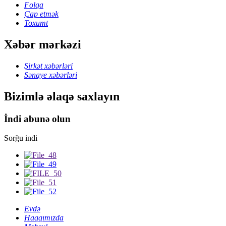
Folqa
Çap etmək
Toxumt
Xəbər mərkəzi
Şirkət xəbərləri
Sənaye xəbərləri
Bizimlə əlaqə saxlayın
İndi abunə olun
Sorğu indi
Evdə
Haqqımızda