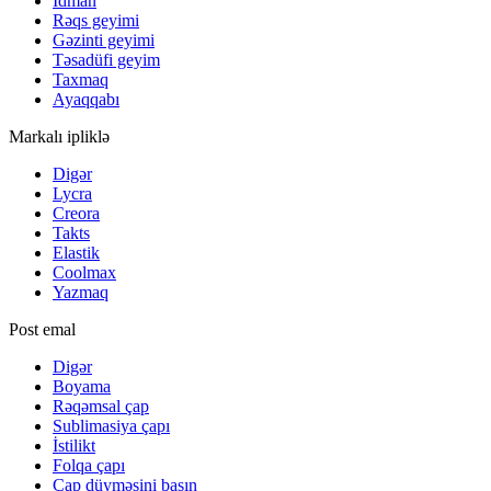
İdman
Rəqs geyimi
Gəzinti geyimi
Təsadüfi geyim
Taxmaq
Ayaqqabı
Markalı ipliklə
Digər
Lycra
Creora
Takts
Elastik
Coolmax
Yazmaq
Post emal
Digər
Boyama
Rəqəmsal çap
Sublimasiya çapı
İstilikt
Folqa çapı
Çap düyməsini basın