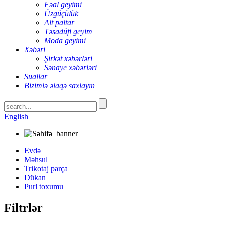
Fəal geyimi
Üzgüçülük
Alt paltar
Təsadüfi geyim
Moda geyimi
Xəbəri
Şirkət xəbərləri
Sənaye xəbərləri
Suallar
Bizimlə əlaqə saxlayın
English
Evdə
Məhsul
Trikotaj parça
Dükan
Purl toxumu
Filtrlər