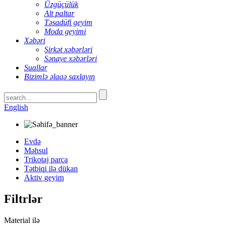
Üzgüçülük
Alt paltar
Təsadüfi geyim
Moda geyimi
Xəbəri
Şirkət xəbərləri
Sənaye xəbərləri
Suallar
Bizimlə əlaqə saxlayın
English
Evdə
Məhsul
Trikotaj parça
Tətbiqi ilə dükan
Aktiv geyim
Filtrlər
Material ilə