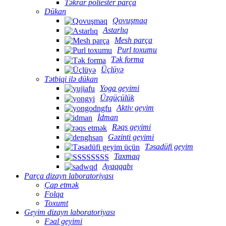
Təkrar poliester parça
Dükan
Qovuşmaq
Astarlıq
Mesh parça
Purl toxumu
Tək forma
Üçlüyə
Tətbiqi ilə dükan
Yoga geyimi
Üzgüçülük
Aktiv geyim
İdman
Rəqs geyimi
Gəzinti geyimi
Təsadüfi geyim
Taxmaq
Ayaqqabı
Parça dizayn laboratoriyası
Çap etmək
Folqa
Toxumt
Geyim dizayn laboratoriyası
Fəal geyimi