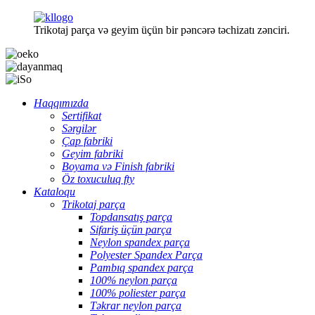
Trikotaj parça və geyim üçün bir pəncərə təchizatı zənciri.
Haqqımızda
Sertifikat
Sərgilər
Çap fabriki
Geyim fabriki
Boyama və Finish fabriki
Öz toxuculuq fty
Kataloqu
Trikotaj parça
Topdansatış parça
Sifariş üçün parça
Neylon spandex parça
Polyester Spandex Parça
Pambıq spandex parça
100% neylon parça
100% poliester parça
Təkrar neylon parça