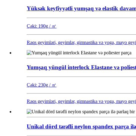
Yüksək keyfiyyətli yumşaq və elastik davam
Çəki: 190g / ㎡
Rəqs geyimləri, geyimlər, gimnastika və yoga, mayo geyimlə
Yumşaq yüngül interlock Elastane və polies
Çəki: 230g / ㎡
Rəqs geyimləri, geyimlər, gimnastika və yoga, mayo geyimlə
Unikal dörd tərəfli neylon spandex parça ilə 