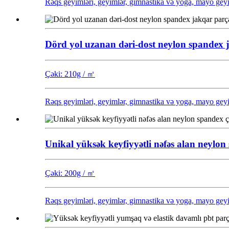
Rəqs geyimləri, geyimlər, gimnastika və yoga, mayo geyimlə
Dörd yol uzanan dəri-dost neylon spandex 
Çəki: 210g / ㎡
Rəqs geyimləri, geyimlər, gimnastika və yoga, mayo geyimlə
Unikal yüksək keyfiyyətli nəfəs alan neylo
Çəki: 200g / ㎡
Rəqs geyimləri, geyimlər, gimnastika və yoga, mayo geyimlə