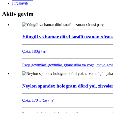
Fırçalayıb
Aktiv geyim
Yüngül və hamar dörd tərəfli uzanan xüsus
Çəki: 180g / ㎡
Rəqs geyimləri, geyimlər, gimnastika və yoga, mayo geyimlə
Neylon spandex hologram dörd yol, zirvələ
Çəki: 170-175g / ㎡