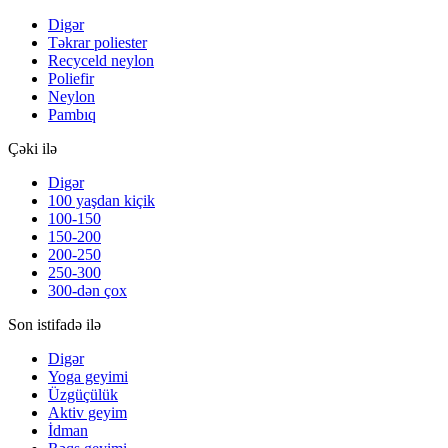
Digər
Təkrar poliester
Recyceld neylon
Poliefir
Neylon
Pambıq
Çəki ilə
Digər
100 yaşdan kiçik
100-150
150-200
200-250
250-300
300-dən çox
Son istifadə ilə
Digər
Yoga geyimi
Üzgüçülük
Aktiv geyim
İdman