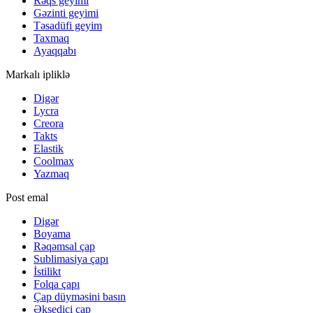
Rəqs geyimi
Gəzinti geyimi
Təsadüfi geyim
Taxmaq
Ayaqqabı
Markalı ipliklə
Digər
Lycra
Creora
Takts
Elastik
Coolmax
Yazmaq
Post emal
Digər
Boyama
Rəqəmsal çap
Sublimasiya çapı
İstilikt
Folqa çapı
Çap düyməsini basın
Əksedici çap