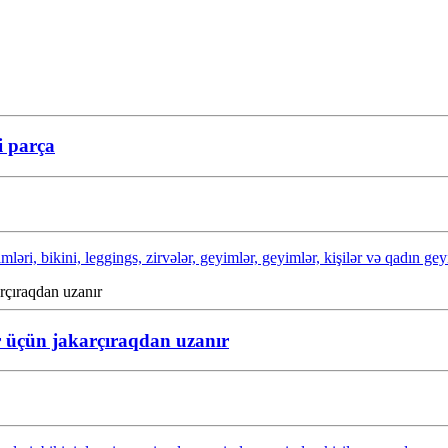
i parça
ri, bikini, leggings, zirvələr, geyimlər, geyimlər, kişilər və qadın geyim
r üçün jakarçıraqdan uzanır