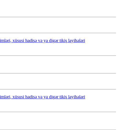
ləri, xüsusi hadisə və ya digər tikiş layihələri
ləri, xüsusi hadisə və ya digər tikiş layihələri