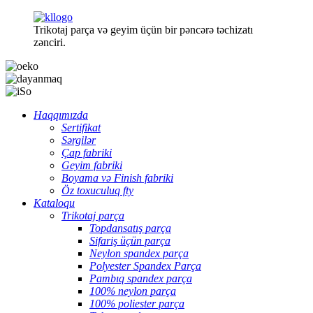
Trikotaj parça və geyim üçün bir pəncərə təchizatı
zənciri.
Haqqımızda
Sertifikat
Sərgilər
Çap fabriki
Geyim fabriki
Boyama və Finish fabriki
Öz toxuculuq fty
Kataloqu
Trikotaj parça
Topdansatış parça
Sifariş üçün parça
Neylon spandex parça
Polyester Spandex Parça
Pambıq spandex parça
100% neylon parça
100% poliester parça