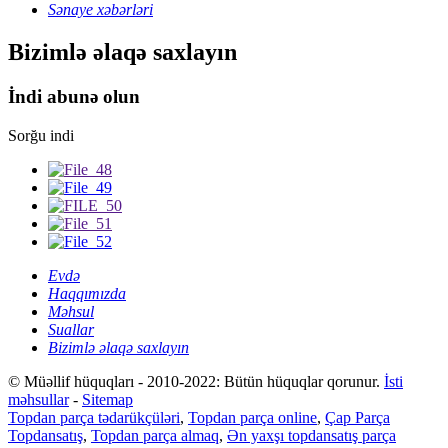
Sənaye xəbərləri
Bizimlə əlaqə saxlayın
İndi abunə olun
Sorğu indi
Evdə
Haqqımızda
Məhsul
Suallar
Bizimlə əlaqə saxlayın
© Müəllif hüquqları - 2010-2022: Bütün hüquqlar qorunur.
İsti
məhsullar
-
Sitemap
Topdan parça tədarükçüləri
,
Topdan parça online
,
Çap Parça
Topdansatış
,
Topdan parça almaq
,
Ən yaxşı topdansatış parça