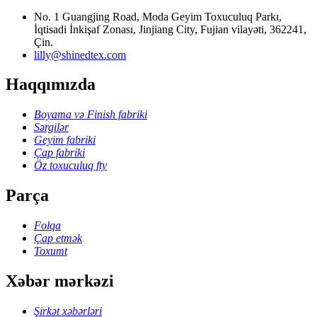
No. 1 Guangjing Road, Moda Geyim Toxuculuq Parkı,
İqtisadi İnkişaf Zonası, Jinjiang City, Fujian vilayəti, 362241,
Çin.
lilly@shinedtex.com
Haqqımızda
Boyama və Finish fabriki
Sərgilər
Geyim fabriki
Çap fabriki
Öz toxuculuq fty
Parça
Folqa
Çap etmək
Toxumt
Xəbər mərkəzi
Şirkət xəbərləri