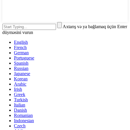
Axtarış və ya bağlamaq üçün Enter
düyməsini vurun
English
French
German
Portuguese
Spanish
Russian
Japanese
Korean
Arabic
Irish
Greek
Turkish
Italian
Danish
Romanian
Indonesian
Czech