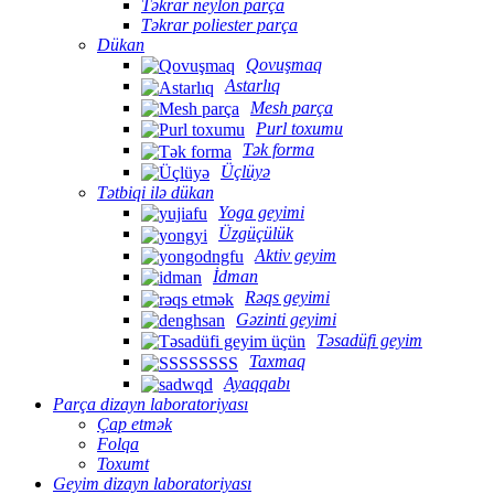
Təkrar neylon parça
Təkrar poliester parça
Dükan
Qovuşmaq
Astarlıq
Mesh parça
Purl toxumu
Tək forma
Üçlüyə
Tətbiqi ilə dükan
Yoga geyimi
Üzgüçülük
Aktiv geyim
İdman
Rəqs geyimi
Gəzinti geyimi
Təsadüfi geyim
Taxmaq
Ayaqqabı
Parça dizayn laboratoriyası
Çap etmək
Folqa
Toxumt
Geyim dizayn laboratoriyası