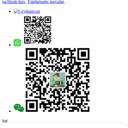
təchizatçıları
,
Topdansatış parçalar
,
üst