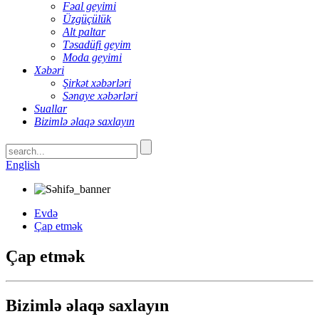
Fəal geyimi
Üzgüçülük
Alt paltar
Təsadüfi geyim
Moda geyimi
Xəbəri
Şirkət xəbərləri
Sənaye xəbərləri
Suallar
Bizimlə əlaqə saxlayın
English
Evdə
Çap etmək
Çap etmək
Bizimlə əlaqə saxlayın