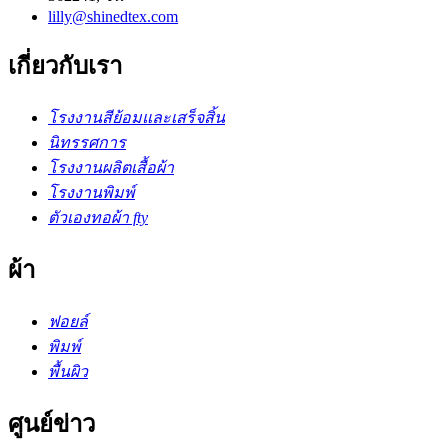
lilly@shinedtex.com
เกี่ยวกับเรา
โรงงานสีย้อมและเสร็จสิ้น
นิทรรศการ
โรงงานผลิตเสื้อผ้า
โรงงานพิมพ์
ตัวเองทอผ้า fty
ผ้า
ฟอยล์
พิมพ์
พื้นผิว
ศูนย์ข่าว