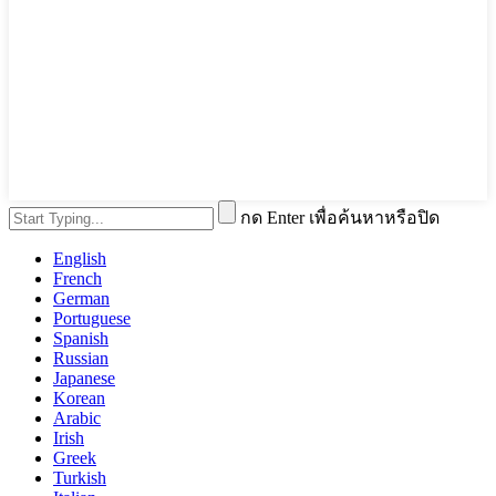
กด Enter เพื่อค้นหาหรือปิด
English
French
German
Portuguese
Spanish
Russian
Japanese
Korean
Arabic
Irish
Greek
Turkish