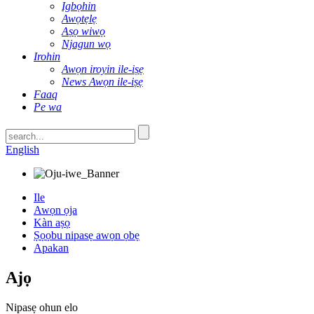
Igbọhin
Awọtẹlẹ
Aṣọ wiwọ
Njagun wọ
Irohin
Awọn iroyin ile-iṣẹ
News Awọn ile-iṣẹ
Faaq
Pe wa
English
Ile
Awọn ọja
Kàn aṣọ
Ṣọọbu nipasẹ awọn ọbẹ
Apakan
Ajọ
Nipasẹ ohun elo