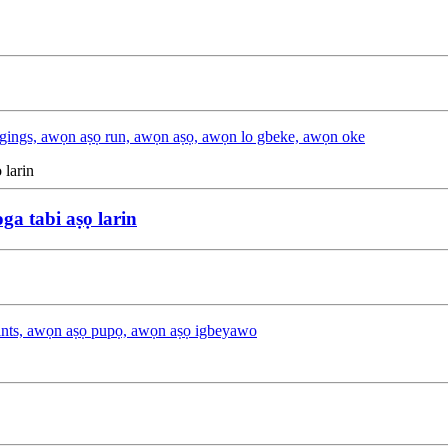
ggings, awọn aṣọ run, awọn aṣọ, awọn lo gbeke, awọn oke
 tabi aṣọ larin
pants, awọn aṣọ pupọ, awọn aṣọ igbeyawo