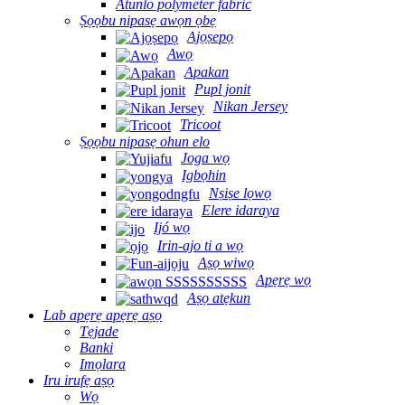
Atunlo polymeter fabric
Ṣọọbu nipasẹ awọn ọbẹ
Ajọṣepọ
Awọ
Apakan
Pupl jonit
Nikan Jersey
Tricoot
Ṣọọbu nipasẹ ohun elo
Joga wọ
Igbọhin
Nṣiṣe lọwọ
Elere idaraya
Ijó wọ
Irin-ajo ti a wọ
Aṣọ wiwọ
Apẹrẹ wọ
Aṣọ atẹkun
Lab apẹrẹ apẹrẹ aṣọ
Tẹjade
Banki
Imọlara
Iru irufẹ aṣọ
Wọ