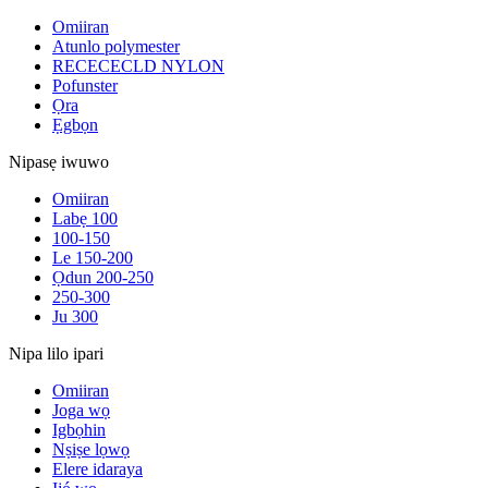
Omiiran
Atunlo polymester
RECECECLD NYLON
Pofunster
Ọra
Ẹgbọn
Nipasẹ iwuwo
Omiiran
Labẹ 100
100-150
Le 150-200
Ọdun 200-250
250-300
Ju 300
Nipa lilo ipari
Omiiran
Joga wọ
Igbọhin
Nṣiṣe lọwọ
Elere idaraya