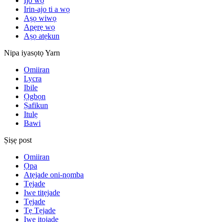
Ijó wọ
Irin-ajo ti a wọ
Aṣọ wiwọ
Apẹrẹ wọ
Aṣọ atẹkun
Nipa iyasọtọ Yarn
Omiiran
Lycra
Ibile
Ọgbọn
Ṣafikun
Itulẹ
Bawi
Ṣiṣẹ post
Omiiran
Ọpa
Atẹjade oni-nọmba
Tẹjade
Iwe titẹjade
Tẹjade
Tẹ Tẹjade
Iwe itọjade