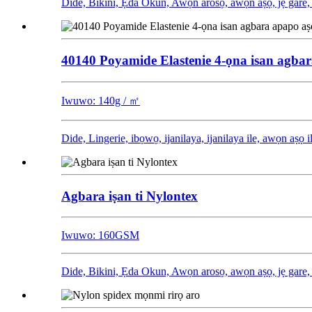
Dide, Bikini, Ẹda Okun, Awọn arosọ, awọn aṣọ, jẹ gare
40140 Poyamide Elastenie 4-ọna isan agba
Iwuwo: 140g / ㎡
Dide, Lingerie, ibọwọ, ijanilaya, ijanilaya ile, awọn aṣ
Agbara iṣan ti Nylontex
Iwuwo: 160GSM
Dide, Bikini, Ẹda Okun, Awọn arosọ, awọn aṣọ, jẹ gare