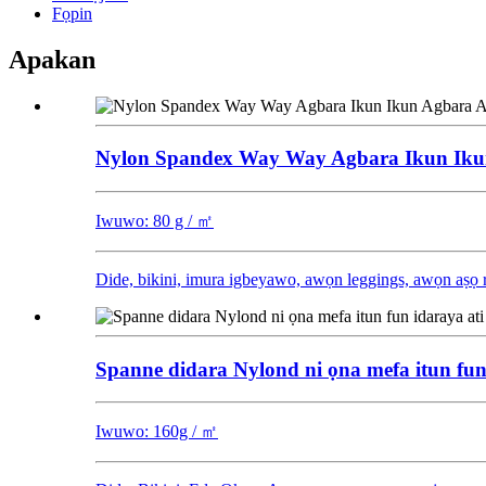
Fọpin
Apakan
Nylon Spandex Way Way Agbara Ikun Ikun 
Iwuwo: 80 g / ㎡
Dide, bikini, imura igbeyawo, awọn leggings, awọn aṣọ 
Spanne didara Nylond ni ọna mefa itun fun
Iwuwo: 160g / ㎡