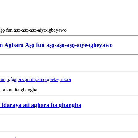
Agbara Aṣọ fun aṣọ-aṣọ-aṣọ-aiye-igbeyawo
run, gíga, awọn ifipamọ gbeke, ibora
 idaraya ati agbara ita gbangba