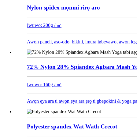
Nylon spidex mọnmi rirọ aro
Iwuwo: 200g / ㎡
Awọn panẹli, aṣọ-odo, bikini, imura igbeyawo, awọn le
72% Nylon 28% Spiandex Agbara Mash Yoga
Iwuwo: 160g / ㎡
Awọn ẹya ara ti awọn ẹya ara ẹrọ ti gbepokini & yoga 
Polyester spandex Wat Wath Crecot