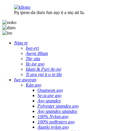
Pq ipese-da duro fun aṣọ ti a mọ ati fa.
Nipa re
Iwe-ẹri
Awọn ifihan
Titẹ sita
Ile-iṣẹ aṣọ
Idani & Pari ile-iṣẹ
Ti ara ẹni ti o ni lile
Iwe aworan
Kàn aṣọ
Osunwon aṣọ
Ṣe-si-aṣẹ aṣọ
Aṣọ spandex
Polyester spandex aṣọ
Aṣọ spandex spandex
100% Nylon-aṣọ
100% polfesters aṣọ
Atunlo nylon aṣọ