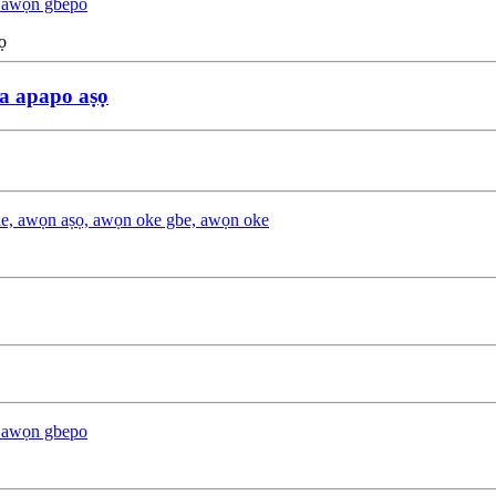
, awọn gbepo
ra apapo aṣọ
ọ ile, awọn aṣọ, awọn oke gbe, awọn oke
, awọn gbepo