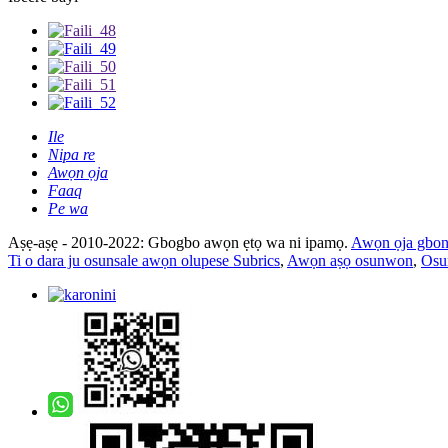
Ile
Nipa re
Awọn ọja
Faaq
Pe wa
Aṣẹ-aṣẹ - 2010-2022: Gbogbo awọn ẹtọ wa ni ipamọ.
Awọn ọja gbo
Ti o dara ju osunsale awọn olupese Subrics
,
Awọn aṣọ osunwon
,
Osun