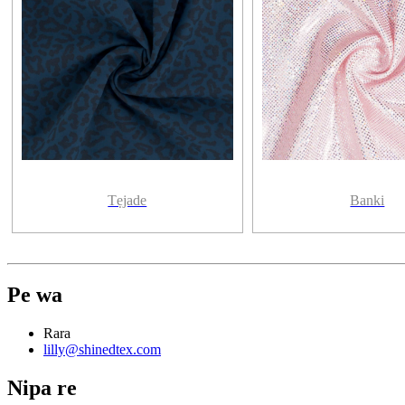
Tẹjade
Banki
Pe wa
Rara
lilly@shinedtex.com
Nipa re