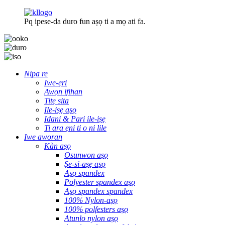
Pq ipese-da duro fun aṣọ ti a mọ ati fa.
Nipa re
Iwe-ẹri
Awọn ifihan
Titẹ sita
Ile-iṣẹ aṣọ
Idani & Pari ile-iṣẹ
Ti ara ẹni ti o ni lile
Iwe aworan
Kàn aṣọ
Osunwon aṣọ
Ṣe-si-aṣẹ aṣọ
Aṣọ spandex
Polyester spandex aṣọ
Aṣọ spandex spandex
100% Nylon-aṣọ
100% polfesters aṣọ
Atunlo nylon aṣọ