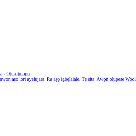
na
-
Oju-oju opo
won aṣọ lori ayelujara
,
Ra aṣọ igbẹlalale
,
Tẹ sita
,
Awọn olupese Wool