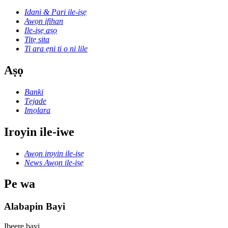
Idani & Pari ile-iṣẹ
Awọn ifihan
Ile-iṣẹ aṣọ
Titẹ sita
Ti ara ẹni ti o ni lile
Aṣọ
Banki
Tẹjade
Imọlara
Iroyin ile-iwe
Awọn iroyin ile-iṣẹ
News Awọn ile-iṣẹ
Pe wa
Alabapin Bayi
Ibeere bayi