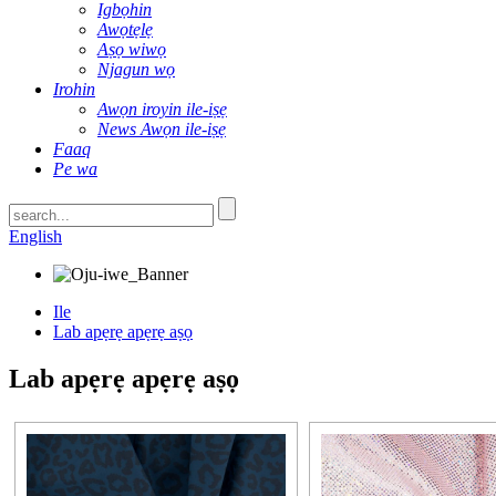
Igbọhin
Awọtẹlẹ
Aṣọ wiwọ
Njagun wọ
Irohin
Awọn iroyin ile-iṣẹ
News Awọn ile-iṣẹ
Faaq
Pe wa
English
Ile
Lab apẹrẹ apẹrẹ aṣọ
Lab apẹrẹ apẹrẹ aṣọ