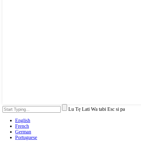
Lu Tẹ Lati Wa tabi Esc si pa
English
French
German
Portuguese