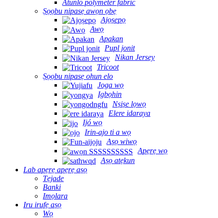
Atunlo polymeter fabric
Ṣọọbu nipasẹ awọn ọbẹ
Ajọṣepọ
Awọ
Apakan
Pupl jonit
Nikan Jersey
Tricoot
Ṣọọbu nipasẹ ohun elo
Joga wọ
Igbọhin
Nṣiṣe lọwọ
Elere idaraya
Ijó wọ
Irin-ajo ti a wọ
Aṣọ wiwọ
Apẹrẹ wọ
Aṣọ atẹkun
Lab apẹrẹ apẹrẹ aṣọ
Tẹjade
Banki
Imọlara
Iru irufẹ aṣọ
Wọ