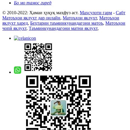
Бо мо тамос гиред
© 2010-2022: Ҳамаи ҳуқуқ маҳфуз аст.
Маҳсулоти гарм
-
Сабт
Матоъҳои яклухт дар онлайн
,
Матоъҳои яклухт
,
Матоъҳои
яклухт харед
,
Беҳтарин таъминкунандагони матоъ
,
Матоъҳои
чопӣ яклухт
,
Таъминкунандагони матни яклухт
,