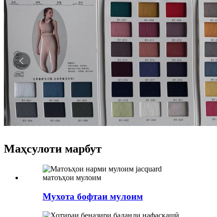
Маҳсулоти марбут
Мухота бофтаи мулоим