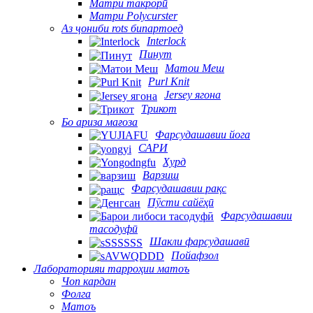
Матри такрорӣ
Матри Polycurster
Аз ҷониби rots бипартоед
Interlock
Пинут
Матои Меш
Purl Knit
Jersey ягона
Трикот
Бо ариза мағоза
Фарсудашавии йога
САРИ
Хурд
Варзиш
Фарсудашавии рақс
Пӯсти сайёҳӣ
Фарсудашавии
тасодуфӣ
Шакли фарсудашавӣ
Пойафзол
Лабораторияи тарроҳии матоъ
Чоп кардан
Фолга
Матоъ