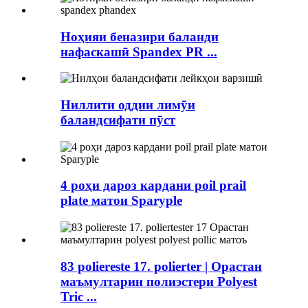
Ноҳияи беназири баланди
нафаскашӣ Spandex PR ...
Ниллити оддии лимӯи
баландсифати пӯст
4 роҳи дароз кардани poil prail
plate матои Sparyple
83 poliereste 17. polierter | Орастан
маъмултарин полиэстери Polyest
Tric ...