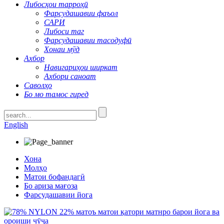
Либосҳои тарроҳӣ
Фарсудашавии фаъол
САРИ
Либоси таг
Фарсудашавии тасодуфӣ
Хонаи мӯд
Ахбор
Навигариҳои ширкат
Ахбори саноат
Саволҳо
Бо мо тамос гиред
English
Хона
Молҳо
Матои бофандагӣ
Бо ариза мағоза
Фарсудашавии йога