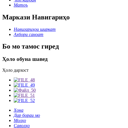
Матоъ
Маркази Навигариҳо
Навигариҳои ширкат
Ахбори саноат
Бо мо тамос гиред
Ҳоло обуна шавед
Ҳоло дархост
Хона
Дар бораи мо
Молҳо
Саволҳо