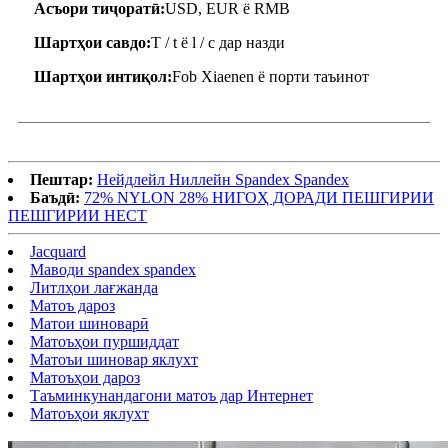
Асъори тиҷоратӣ:
USD, EUR ё RMB
Шартҳои савдо:
T / t ё l / c дар назди
Шартҳои интиқол:
Fob Xiaenen ё порти таъинот
Пештар:
Нейдлейл Ниллейн Spandex Spandex
Баъдӣ:
72% NYLON 28% НИГОҲ ДОРАДИ ПЕШГИРИИ
ПЕШГИРИИ НЕСТ
Jacquard
Маводи spandex spandex
Литлҳои лағжанда
Матоъ дароз
Матои шиноварӣ
Матоъҳои пуршиддат
Матоъи шиновар яклухт
Матоъҳои дароз
Таъминкунандагони матоъ дар Интернет
Матоъҳои яклухт