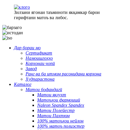
Зилзани ягонаи таъминоти якқамкар барои
гирифтани матоъ ва либос.
Дар бораи мо
Сертификат
Намоишгоҳҳо
Корхонаи чопӣ
Завод
Ранг ва ба итмом расонидани корхона
Худпарастона
Каталог
Матои бофандагӣ
Матои яклухт
Матоъҳои фармоишӣ
Naleon Spandex Spandex
Матои Полейестр
Матои Пахтюм
100% матоъҳои нейлон
100% матоъ полиэстер