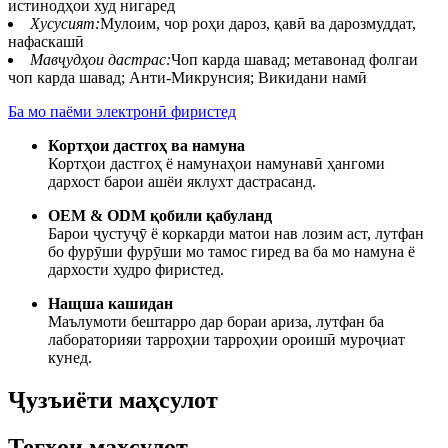
истинодҳои худ нигаред
Хусусият:
Мулоим, чор роҳи дароз, қавӣ ва дарозмуддат,
нафаскашӣ
Мавҷудҳои дастрас:
Чоп карда шавад; метавонад фолгаи
чоп карда шавад; Анти-Микрунсия; Викидани намӣ
Ба мо паёми электронӣ фиристед
Кортҳои дастгоҳ ва намуна
Кортҳои дастгоҳ ё намунаҳои намунавӣ ҳангоми
дархост барои ашёи яклухт дастрасанд.
OEM & ODM қобили қабуланд
Барои ҷустуҷӯ ё коркарди матои нав лозим аст, лутфан
бо фурӯши фурӯши мо тамос гиред ва ба мо намуна ё
дархости худро фиристед.
Нащша кашидан
Маълумоти бештарро дар бораи ариза, лутфан ба
лабораторияи тарроҳии тарроҳии ороишӣ муроҷиат
кунед.
Ҷузъиёти маҳсулот
Тегҳои маҳсулот