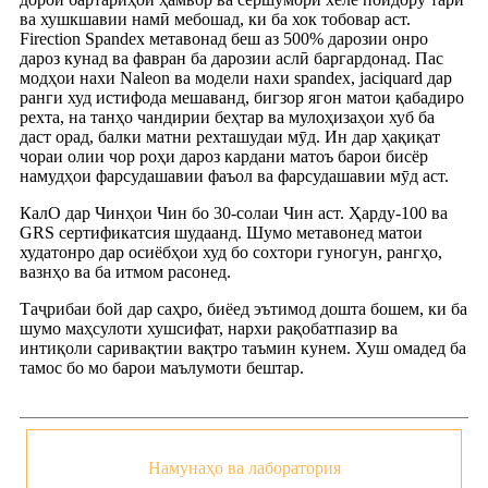
ва хушкшавии намӣ мебошад, ки ба хок тобовар аст.
Firection Spandex метавонад беш аз 500% дарозии онро
дароз кунад ва фавран ба дарозии аслӣ баргардонад. Пас
модҳои нахи Naleon ва модели нахи spandex, jaciquard дар
ранги худ истифода мешаванд, бигзор ягон матои қабадиро
рехта, на танҳо чандирии беҳтар ва мулоҳизаҳои хуб ба
даст орад, балки матни рехташудаи мӯд. Ин дар ҳақиқат
чораи олии чор роҳи дароз кардани матоъ барои бисёр
намудҳои фарсудашавии фаъол ва фарсудашавии мӯд аст.
КалО дар Чинҳои Чин бо 30-солаи Чин аст. Ҳарду-100 ва
GRS сертификатсия шудаанд. Шумо метавонед матои
худатонро дар осиёбҳои худ бо сохтори гуногун, рангҳо,
вазнҳо ва ба итмом расонед.
Таҷрибаи бой дар саҳро, биёед эътимод дошта бошем, ки ба
шумо маҳсулоти хушсифат, нархи рақобатпазир ва
интиқоли саривақтии вақтро таъмин кунем. Хуш омадед ба
тамос бо мо барои маълумоти бештар.
Намунаҳо ва лаборатория