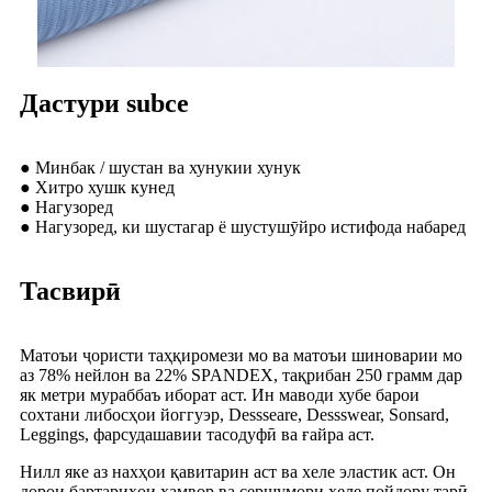
Дастури subce
● Минбак / шустан ва хунукии хунук
● Хитро хушк кунед
● Нагузоред
● Нагузоред, ки шустагар ё шустушӯйро истифода набаред
Тасвирӣ
Матоъи ҷористи таҳқиромези мо ва матоъи шиноварии мо
аз 78% нейлон ва 22% SPANDEX, тақрибан 250 грамм дар
як метри мураббаъ иборат аст. Ин маводи хубе барои
сохтани либосҳои йоггуэр, Dessseare, Dessswear, Sonsard,
Leggings, фарсудашавии тасодуфӣ ва ғайра аст.
Нилл яке аз нахҳои қавитарин аст ва хеле эластик аст. Он
дорои бартариҳои ҳамвор ва сершумори хеле пойдору тарӣ