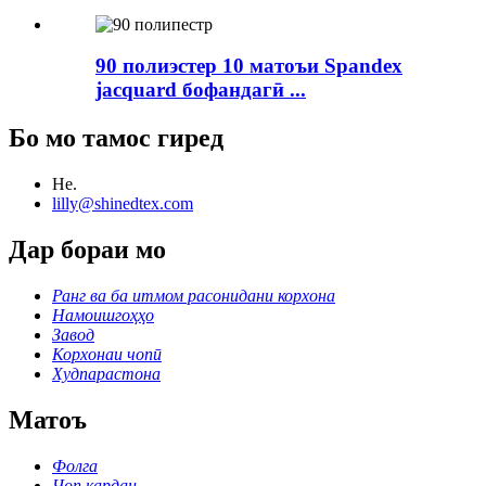
90 полиэстер 10 матоъи Spandex
jacquard бофандагӣ ...
Бо мо тамос гиред
Не.
lilly@shinedtex.com
Дар бораи мо
Ранг ва ба итмом расонидани корхона
Намоишгоҳҳо
Завод
Корхонаи чопӣ
Худпарастона
Матоъ
Фолга
Чоп кардан