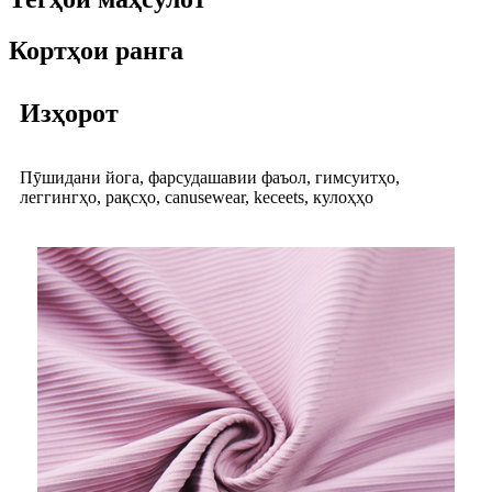
Кортҳои ранга
Изҳорот
Пӯшидани йога, фарсудашавии фаъол, гимсуитҳо,
леггингҳо, рақсҳо, canusewear, keceets, кулоҳҳо