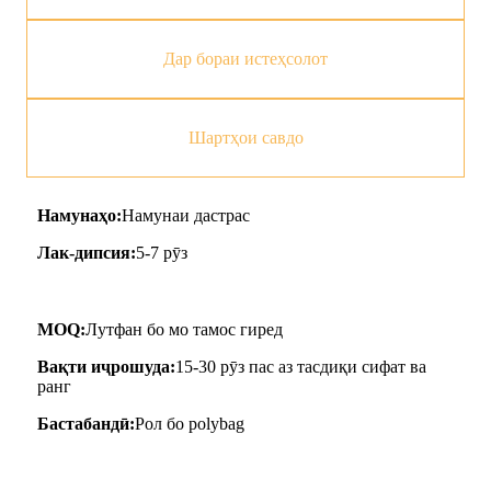
Дар бораи истеҳсолот
Шартҳои савдо
Намунаҳо:
Намунаи дастрас
Лак-дипсия:
5-7 рӯз
MOQ:
Лутфан бо мо тамос гиред
Вақти иҷрошуда:
15-30 рӯз пас аз тасдиқи сифат ва
ранг
Бастабандӣ:
Рол бо polybag