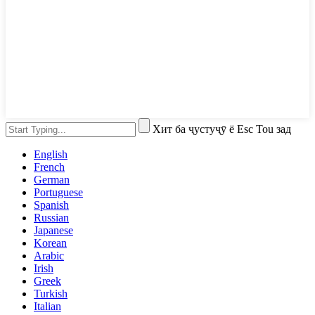
Хит ба ҷустуҷӯ ё Esc Tou зад
English
French
German
Portuguese
Spanish
Russian
Japanese
Korean
Arabic
Irish
Greek
Turkish
Italian