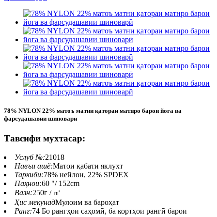
78% NYLON 22% матоъ матни қатораи матнро барои йога ва
фарсудашавии шиноварӣ
Тавсифи мухтасар:
Услуб №:
21018
Навъи ашё:
Матои қабати яклухт
Таркиби:
78% нейлон, 22% SPDEX
Паҳнои:
60 "/ 152cm
Вазн:
250г / ㎡
Ҳис мекунад
Мулоим ва бароҳат
Ранг:
74 Бо рангҳои саҳомӣ, ба кортҳои рангӣ барои