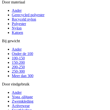
Door materiaal
Ander
Gerecycled polyester
Recyceld nylon
Polyester
Nylon
Katoen
Bij gewicht
Ander
Onder de 100
100-150
150-200
200-250
250-300
Meer dan 300
Door eindgebruik
Ander
Yoga -slijtage
Zwemkleding
Activewear