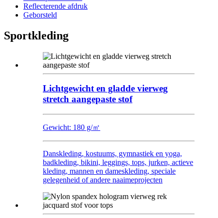
Reflecterende afdruk
Geborsteld
Sportkleding
Lichtgewicht en gladde vierweg
stretch aangepaste stof
Gewicht: 180 g/㎡
Danskleding, kostuums, gymnastiek en yoga,
badkleding, bikini, leggings, tops, jurken, actieve
kleding, mannen en dameskleding, speciale
gelegenheid of andere naaimeprojecten