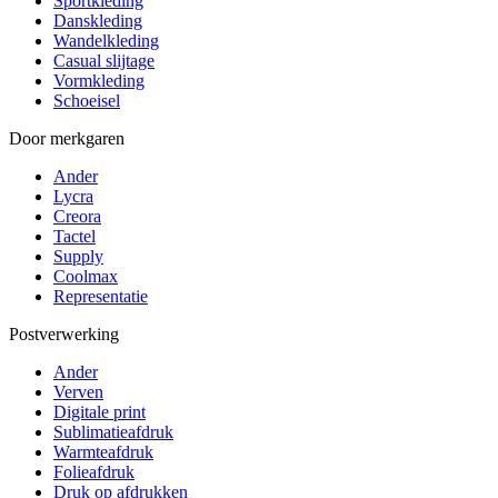
Sportkleding
Danskleding
Wandelkleding
Casual slijtage
Vormkleding
Schoeisel
Door merkgaren
Ander
Lycra
Creora
Tactel
Supply
Coolmax
Representatie
Postverwerking
Ander
Verven
Digitale print
Sublimatieafdruk
Warmteafdruk
Folieafdruk
Druk op afdrukken