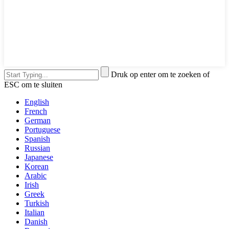
Druk op enter om te zoeken of
ESC om te sluiten
English
French
German
Portuguese
Spanish
Russian
Japanese
Korean
Arabic
Irish
Greek
Turkish
Italian
Danish