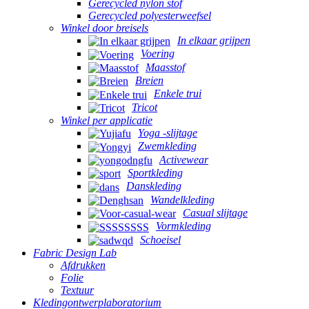
Gerecycled nylon stof
Gerecycled polyesterweefsel
Winkel door breisels
In elkaar grijpen
Voering
Maasstof
Breien
Enkele trui
Tricot
Winkel per applicatie
Yoga -slijtage
Zwemkleding
Activewear
Sportkleding
Danskleding
Wandelkleding
Casual slijtage
Vormkleding
Schoeisel
Fabric Design Lab
Afdrukken
Folie
Textuur
Kledingontwerplaboratorium