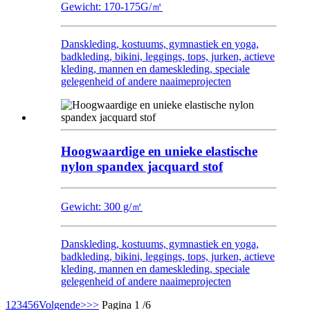
Gewicht: 170-175G/㎡
Danskleding, kostuums, gymnastiek en yoga,
badkleding, bikini, leggings, tops, jurken, actieve
kleding, mannen en dameskleding, speciale
gelegenheid of andere naaimeprojecten
Hoogwaardige en unieke elastische
nylon spandex jacquard stof
Gewicht: 300 g/㎡
Danskleding, kostuums, gymnastiek en yoga,
badkleding, bikini, leggings, tops, jurken, actieve
kleding, mannen en dameskleding, speciale
gelegenheid of andere naaimeprojecten
1
2
3
4
5
6
Volgende>
>>
Pagina 1 /6