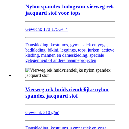
Nylon spandex hologram vierweg rek
jacquard stof voor tops
Gewicht: 170-175G/㎡
Danskleding, kostuums, gymnastiek en yoga,
badkleding, bikini, leggings, tops, jurken, actieve
kleding, mannen en dameskleding, speciale
gelegenheid of andere naaimeprojecten
Vierweg rek huidvriendelijke nylon
spandex jacquard stof
Gewicht: 210 g/㎡
Danskleding, kostuums, gymnastiek en yoga,