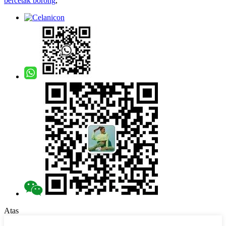
bercetak borong
,
Atas