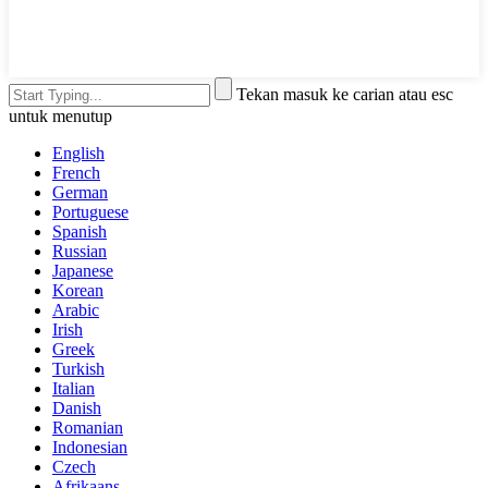
Tekan masuk ke carian atau esc
untuk menutup
English
French
German
Portuguese
Spanish
Russian
Japanese
Korean
Arabic
Irish
Greek
Turkish
Italian
Danish
Romanian
Indonesian
Czech
Afrikaans