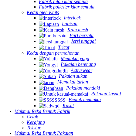
Fabrik nilon kitar semula
Fabrik poliester kitar semula
Kedai oleh Knits
Interlock
Lapisan
Kain mesh
Purl bersatu
Jersi tunggal
Tricot
Kedai dengan permohonan
Memakai yoga
Pakaian berenang
Activewear
Pakaian sukan
Memakai tarian
Pakaian mendaki
Pakaian kasual
Bentuk memakai
Kasut
Makmal Reka Bentuk Fabrik
Cetak
Kerajang
Tekstur
Makmal Reka Bentuk Pakaian