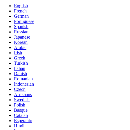
English
French
German
Portuguese
Spanish
Russian
Japanese
Korean
Arabic
Irish
Greek
Turkish
Italian
Danish
Romanian
Indonesian
Czech
Afrikaans
Swedish
Polish
Basque
Catalan
Esperanto
Hindi