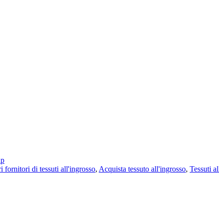
ap
i fornitori di tessuti all'ingrosso
,
Acquista tessuto all'ingrosso
,
Tessuti al