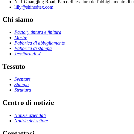
N. 1 Guangjing Road, Parco di tessitura dell'abbigliamento di m
lilly@shinedtex.com
Chi siamo
Factory tintura e finitura
Mostre
Fabbrica di abbigliamento
Fabbrica di stampa
Tessitura di sé
Tessuto
Sventare
Stampa
Struttura
Centro di notizie
Notizie aziendali
Notizie del settore
Contattaci