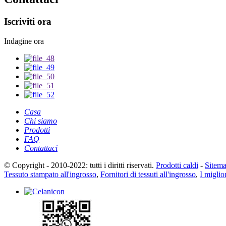
Iscriviti ora
Indagine ora
Casa
Chi siamo
Prodotti
FAQ
Contattaci
© Copyright - 2010-2022: tutti i diritti riservati.
Prodotti caldi
-
Sitem
Tessuto stampato all'ingrosso
,
Fornitori di tessuti all'ingrosso
,
I miglior