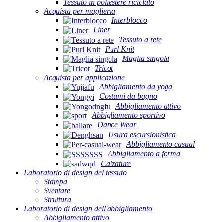
Tessuto in poliestere riciclato
Acquista per maglieria
Interblocco
Liner
Tessuto a rete
Purl Knit
Maglia singola
Tricot
Acquista per applicazione
Abbigliamento da yoga
Costumi da bagno
Abbigliamento attivo
Abbigliamento sportivo
Dance Wear
Usura escursionistica
Abbigliamento casual
Abbigliamento a forma
Calzature
Laboratorio di design del tessuto
Stampa
Sventare
Struttura
Laboratorio di design dell'abbigliamento
Abbigliamento attivo