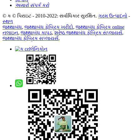
અમારો સંપર્ક કરો
© ક © પિરાઇટ - 2010-2022: સર્વાધિકાર સુરક્ષિત.
ગરમ ઉત્પાદનો
-
સ્થળ
જથ્થાબંધ
,
જથ્થાબંધ ફેબ્રિક ખરીદો
,
જથ્થાબંધ ફેબ્રિક online
નલાઇન
,
જથ્થાબંધ કાપડ
,
શ્રેષ્ઠ જથ્થાબંધ ફેબ્રિક સપ્લાયર્સ
,
જથ્થાબંધ ફેબ્રિક સપ્લાયર્સ
,