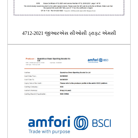
4712-2021 જીઆરએસ સીઓસી ડ્રાફ્ટ એમસી