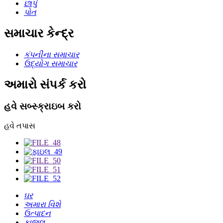
છાપું
પોત
સમાચાર કેન્દ્ર
કંપનીના સમાચાર
ઉદ્યોગ સમાચાર
અમારો સંપર્ક કરો
હવે સબ્સ્ક્રાઇબ કરો
હવે તપાસ
ઘર
અમારા વિશે
ઉત્પાદન
ફાજલ