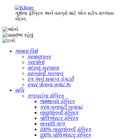
ગૂંથેલા ફેબ્રિક અને વસ્ત્રો માટે એક સ્ટોપ સપ્લાય
ચેઇન.
અમારા વિશે
પ્રમાણપત્ર
પ્રદર્શનો
મુદ્રણ કારખાના
વસ્ત્રોની કારખાનું
રંગ અને સમાપ્ત ફેક્ટરી
સ્વયં પોતાના વણાટ fty
સૂચિ
ગળકાઈના ફેબ્રિક
જથ્થાબંધ ફેબ્રિક
ક્રમ બનાવટી બનાવટ
નાયલોનની ફેબ્રિક
પોલિએસ્ટર ફેબ્રિક
સુતરાઉ ગાળ
100% નાયલોનની ફેબ્રિક
100% પોલિએસ્ટર ફેબ્રિક