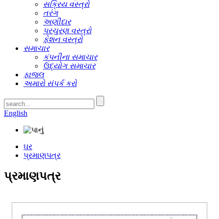
સક્રિય વસ્ત્રો
તરંગ
અણીદાર
પરચુરણ વસ્ત્રો
ફેશન વસ્ત્રો
સમાચાર
કંપનીના સમાચાર
ઉદ્યોગ સમાચાર
ફાજલ
અમારો સંપર્ક કરો
English
ઘર
પ્રમાણપત્ર
પ્રમાણપત્ર