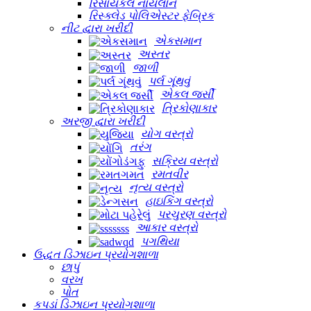
રિસાયકલ નાયલોન
રિસ્ક્લેડ પોલિએસ્ટર ફેબ્રિક
નીટ દ્વારા ખરીદી
એકસમાન
અસ્તર
જાળી
પર્લ ગૂંથવું
એકલ જર્સી
ત્રિકોણાકાર
અરજી દ્વારા ખરીદી
યોગ વસ્ત્રો
તરંગ
સક્રિય વસ્ત્રો
રમતવીર
નૃત્ય વસ્ત્રો
હાઇકિંગ વસ્ત્રો
પરચુરણ વસ્ત્રો
આકાર વસ્ત્રો
પગથિયા
ઉદ્ધત ડિઝાઇન પ્રયોગશાળા
છાપું
વરખ
પોત
કપડાં ડિઝાઇન પ્રયોગશાળા