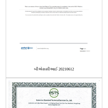
બીએસસીઆઈ 20210612