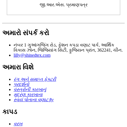
જી.આર.એસ. પ્રમાણપત્ર
અમારો સંપર્ક કરો
નંબર 1 ગુઆંગજિંગ રોડ, ફેશન કપડા વણાટ પાર્ક, આર્થિક
વિકાસ ઝોન, જિંજિયાંગ સિટી, ફુજિયન પ્રાંત, 362241, ચીન.
lilly@shinedtex.com
અમારા વિશે
રંગ અને સમાપ્ત ફેક્ટરી
પ્રદર્શનો
વસ્ત્રોની કારખાનું
મુદ્રણ કારખાના
સ્વયં પોતાના વણાટ fty
કાપડ
વરખ