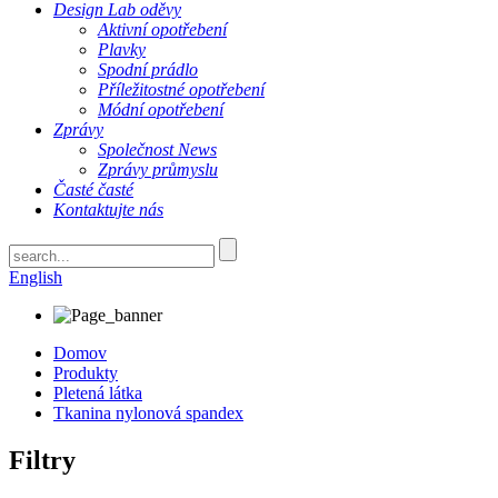
Design Lab oděvy
Aktivní opotřebení
Plavky
Spodní prádlo
Příležitostné opotřebení
Módní opotřebení
Zprávy
Společnost News
Zprávy průmyslu
Časté časté
Kontaktujte nás
English
Domov
Produkty
Pletená látka
Tkanina nylonová spandex
Filtry