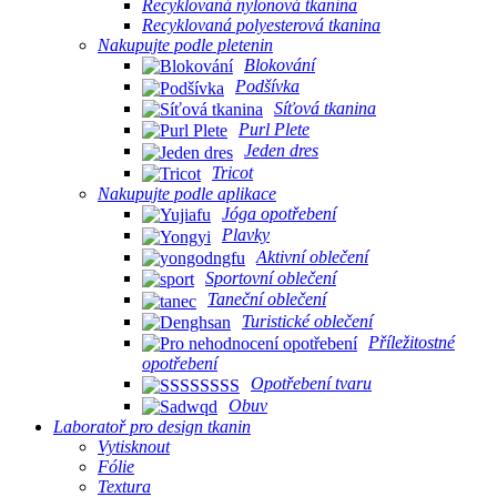
Recyklovaná nylonová tkanina
Recyklovaná polyesterová tkanina
Nakupujte podle pletenin
Blokování
Podšívka
Síťová tkanina
Purl Plete
Jeden dres
Tricot
Nakupujte podle aplikace
Jóga opotřebení
Plavky
Aktivní oblečení
Sportovní oblečení
Taneční oblečení
Turistické oblečení
Příležitostné
opotřebení
Opotřebení tvaru
Obuv
Laboratoř pro design tkanin
Vytisknout
Fólie
Textura