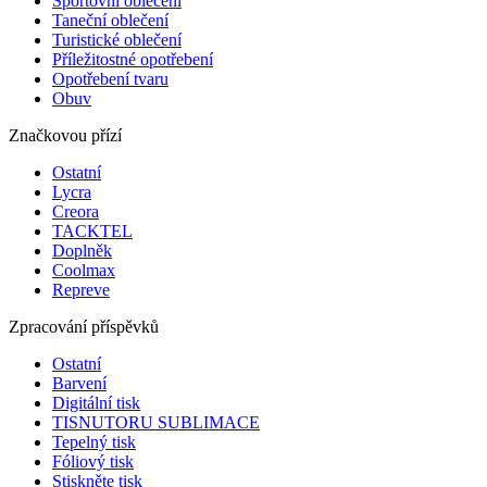
Sportovní oblečení
Taneční oblečení
Turistické oblečení
Příležitostné opotřebení
Opotřebení tvaru
Obuv
Značkovou přízí
Ostatní
Lycra
Creora
TACKTEL
Doplněk
Coolmax
Repreve
Zpracování příspěvků
Ostatní
Barvení
Digitální tisk
TISNUTORU SUBLIMACE
Tepelný tisk
Fóliový tisk
Stiskněte tisk