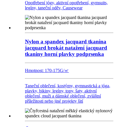
Opotřebení jógy, aktivní opotřebení, gymsuits,
legíny, taneční oděv, Causewear
Nylon a spandex jacquard tkanina
jacquard brokát natažení jacquard
tkaniny horní plavky podprsenka
Hmotnost: 170-175G/㎡
Taneční oblečení, kostýmy, gymnastická a jóga,
plavky, bikiny, legíny, topy, šaty, aktivní
oblečení, muži a dámské oblečení, zvláštní
příležitosti nebo jiné projekty šití