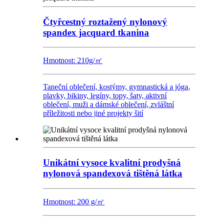
Čtyřcestný roztažený nylonový
spandex jacquard tkanina
Hmotnost: 210g/㎡
Taneční oblečení, kostýmy, gymnastická a jóga,
plavky, bikiny, legíny, topy, šaty, aktivní
oblečení, muži a dámské oblečení, zvláštní
příležitosti nebo jiné projekty šití
Unikátní vysoce kvalitní prodyšná
nylonová spandexová tištěná látka
Hmotnost: 200 g/㎡