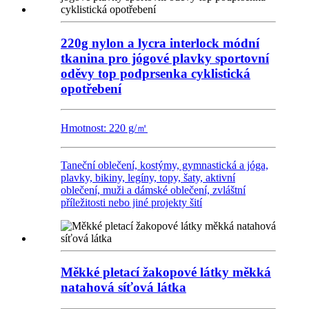
220g nylon a lycra interlock módní
tkanina pro jógové plavky sportovní
oděvy top podprsenka cyklistická
opotřebení
Hmotnost: 220 g/㎡
Taneční oblečení, kostýmy, gymnastická a jóga,
plavky, bikiny, legíny, topy, šaty, aktivní
oblečení, muži a dámské oblečení, zvláštní
příležitosti nebo jiné projekty šití
Měkké pletací žakopové látky měkká
natahová síťová látka