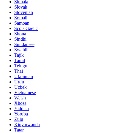
Sinhala
Slovak
Slovenian
Somali
Samoan
Scots Gaelic
Shona
Sindhi
Sundanese
Swahili
Tajik
Tamil
Telugu
Thai
Ukrainian
Urdu
Uzbek
Vietnamese
Welsh
Xhosa
Yiddish
Yoruba
Zulu
Kinyarwanda
Tatar