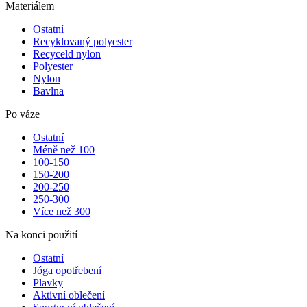
Materiálem
Ostatní
Recyklovaný polyester
Recyceld nylon
Polyester
Nylon
Bavlna
Po váze
Ostatní
Méně než 100
100-150
150-200
200-250
250-300
Více než 300
Na konci použití
Ostatní
Jóga opotřebení
Plavky
Aktivní oblečení