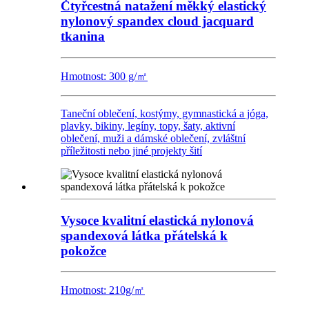
Čtyřcestná natažení měkký elastický
nylonový spandex cloud jacquard
tkanina
Hmotnost: 300 g/㎡
Taneční oblečení, kostýmy, gymnastická a jóga,
plavky, bikiny, legíny, topy, šaty, aktivní
oblečení, muži a dámské oblečení, zvláštní
příležitosti nebo jiné projekty šití
Vysoce kvalitní elastická nylonová
spandexová látka přátelská k
pokožce
Hmotnost: 210g/㎡