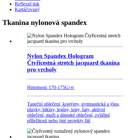
Reflexní tisk
Kartáčovaný
Tkanina nylonová spandex
Nylon Spandex Hologram
Čtyřicestná stretch jacquard tkanina
pro vrcholy
Hmotnost: 170-175G/㎡
Taneční oblečení, kostýmy, gymnastická a jóga,
plavky, bikiny, legíny, topy, šaty, aktivní
oblečení, muži a dámské oblečení, zvláštní
příležitosti nebo jiné projekty šití