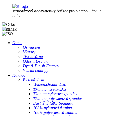
Jednorázový dodavatelský řetězec pro pletenou látku a
oděv.
O nás
Osvědčení
Výstavy
Tisk továrna
Oděvní továrna
Dye & Finish Factory
Vlastní tkaní fty
Katalog
Pletená látka
Velkoobchodní látka
Tkanina na zakázku
Tkanina nylonová spandex
Tkanina polyesterová spandex
Bavlněná látka Spandex
100% nylonová tkanina
100% polyesterová tkanina