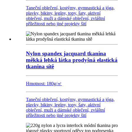
Taneční oblečení, kostýmy, gymnastická a jóga,
plavky, bikiny, legíny, topy, šaty, aktivní
oblečení, muži a dámské oblečení, zvláštní
příležitosti nebo jiné projekty šití
Nylon spandex jacquard tkanina
měkká lehká látka prodyšná elastická
tkanina sítě
Hmotnost: 180g/㎡
Taneční oblečení, kostýmy, gymnastická a jóga,
plavky, bikiny, legíny, topy, šaty, aktivní
oblečení, muži a dámské oblečení, zvláštní
příležitosti nebo jiné projekty šití