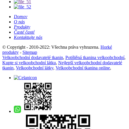
Domov
O nás
Produkty
Časté časté
Kontaktujte nás
© Copyright - 2010-2022: Všechna práva vyhrazena.
Horké
produkty
-
Sitemap
Velkoobchodní dodavatelé tkanin
,
Potištěná tkanina velkoobchodní
,
Kupte si velkoobchodní látku
,
Nejlepší velkoobchodní dodavatelé
tkanin
,
Velkoobchodní látky
,
Velkoobchodní tkanina online
,