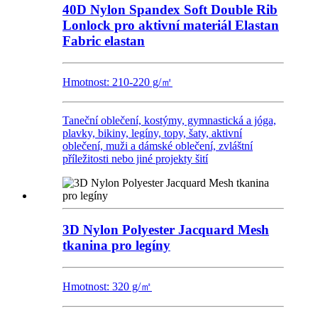
40D Nylon Spandex Soft Double Rib
Lonlock pro aktivní materiál Elastan
Fabric elastan
Hmotnost: 210-220 g/㎡
Taneční oblečení, kostýmy, gymnastická a jóga,
plavky, bikiny, legíny, topy, šaty, aktivní
oblečení, muži a dámské oblečení, zvláštní
příležitosti nebo jiné projekty šití
3D Nylon Polyester Jacquard Mesh
tkanina pro legíny
Hmotnost: 320 g/㎡