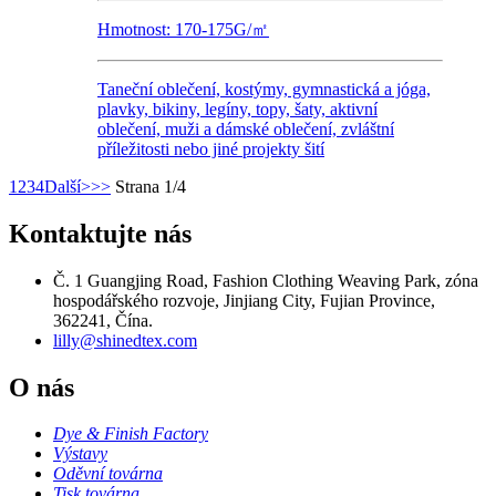
Hmotnost: 170-175G/㎡
Taneční oblečení, kostýmy, gymnastická a jóga,
plavky, bikiny, legíny, topy, šaty, aktivní
oblečení, muži a dámské oblečení, zvláštní
příležitosti nebo jiné projekty šití
1
2
3
4
Další>
>>
Strana 1/4
Kontaktujte nás
Č. 1 Guangjing Road, Fashion Clothing Weaving Park, zóna
hospodářského rozvoje, Jinjiang City, Fujian Province,
362241, Čína.
lilly@shinedtex.com
O nás
Dye & Finish Factory
Výstavy
Oděvní továrna
Tisk továrna