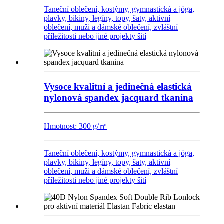
Taneční oblečení, kostýmy, gymnastická a jóga,
plavky, bikiny, legíny, topy, šaty, aktivní
oblečení, muži a dámské oblečení, zvláštní
příležitosti nebo jiné projekty šití
Vysoce kvalitní a jedinečná elastická
nylonová spandex jacquard tkanina
Hmotnost: 300 g/㎡
Taneční oblečení, kostýmy, gymnastická a jóga,
plavky, bikiny, legíny, topy, šaty, aktivní
oblečení, muži a dámské oblečení, zvláštní
příležitosti nebo jiné projekty šití