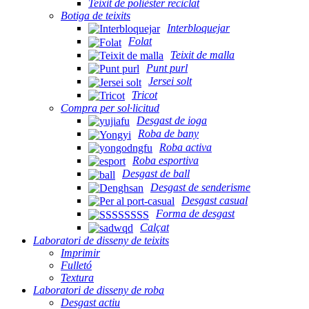
Teixit de polièster reciclat
Botiga de teixits
Interbloquejar
Folat
Teixit de malla
Punt purl
Jersei solt
Tricot
Compra per sol·licitud
Desgast de ioga
Roba de bany
Roba activa
Roba esportiva
Desgast de ball
Desgast de senderisme
Desgast casual
Forma de desgast
Calçat
Laboratori de disseny de teixits
Imprimir
Fulletó
Textura
Laboratori de disseny de roba
Desgast actiu