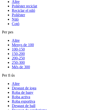
Altre
Polièster reciclat
Reciclar el niló
Polièster
Niló
Cotó
Per pes
Altre
Menys de 100
100-150
150-200
200-250
250-300
Més de 300
Per fi ús
Altre
Desgast de ioga
Roba de bany
Roba activa
Roba esportiva
Desgast de ball