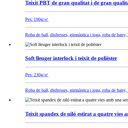
Teixit PBT de gran qualitat i de gran qualit
Pes: 190g/㎡
Roba de ball, disfresses, gimnàstica i ioga, roba de bany, 
Soft lleuger interlock i teixit de polièster
Pes: 230g/㎡
Roba de ball, disfresses, gimnàstica i ioga, roba de bany, 
Teixit spandex de niló estirat a quatre vies 