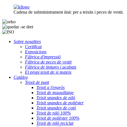
Cadena de subministrament únic per a teixits i peces de vestir.
Sobre nosaltres
Certificat
Exposicions
Fàbrica d'impressió
Fàbrica de peces de vestir
Fàbrica de tintures i acabats
El propi teixit de si mateix
Catàleg
Teixit de punt
Teixit a l'engròs
Teixit de maquillatge
Teixit spandex de niló
Teixit spandex de polièster
Teixit spandex de cotó
Teixit de niló 100%
Teixit de polièster 100%
Teixit de niló reciclat