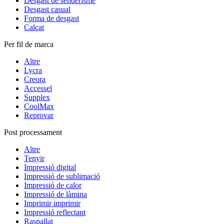
Desgast de senderisme
Desgast casual
Forma de desgast
Calçat
Per fil de marca
Altre
Lycra
Creora
Accessel
Supplex
CoolMax
Reprovar
Post processament
Altre
Tenyir
Impressió digital
Impressió de sublimació
Impressió de calor
Impressió de làmina
Imprimir imprimir
Impressió reflectant
Raspallat