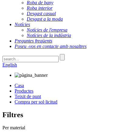
Roba de bany
Roba interior
Desgast casual
Desgast a la moda
Notícies
Notícies de l'empresa
Notícies de la indústria
Preguntes freqüents
Poseu -vos en contacte amb nosaltres
English
Casa
Productes
Teixit de punt
Compra per sol·licitud
Filtres
Per material